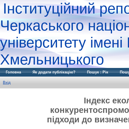
Інституційний реп
Черкаського націо
університету імені
Хмельницького
Головна
Як додати публікацію?
Пошук : Рік
Пошу
Вхід
Індекс еко
конкурентоспромож
підходи до визначе