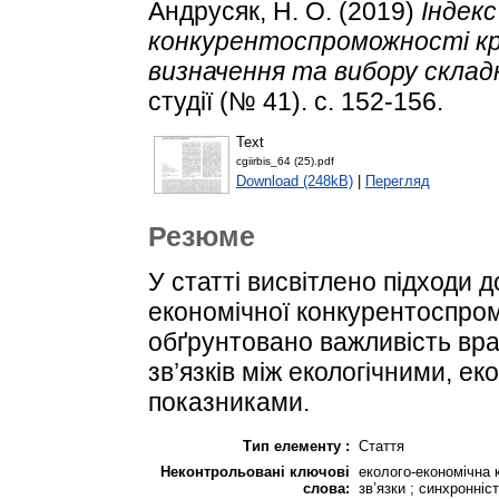
Андрусяк, Н. О.
(2019)
Індекс
конкурентоспроможності кра
визначення та вибору складн
студії (№ 41). с. 152-156.
Text
cgiirbis_64 (25).pdf
Download (248kB)
|
Перегляд
Резюме
У статті висвітлено підходи 
економічної конкурентоспромо
обґрунтовано важливість вра
зв’язків між екологічними, е
показниками.
Тип елементу :
Стаття
Неконтрольовані ключові
еколого-економічна к
слова:
зв’язки ; синхронніс