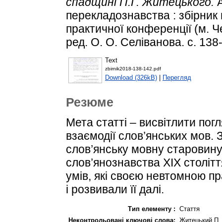
спадщині П.Г. Житецького.
А
перекладознавства : збірник 
практичної конференції (м. Че
ред. О. О. Селіванова. с. 138
Text
zbirnik2018-138-142.pdf
Download (326kB)
|
Перегляд
Резюме
Мета статті – висвітлити пог
взаємодії слов’янських мов. 
слов’янську мовну старовину 
слов’янознавства XIX століття
умів, які своєю невтомною п
і розвивали її далі.
Тип елементу :
Стаття
Неконтрольовані ключові слова:
Житецький П. 