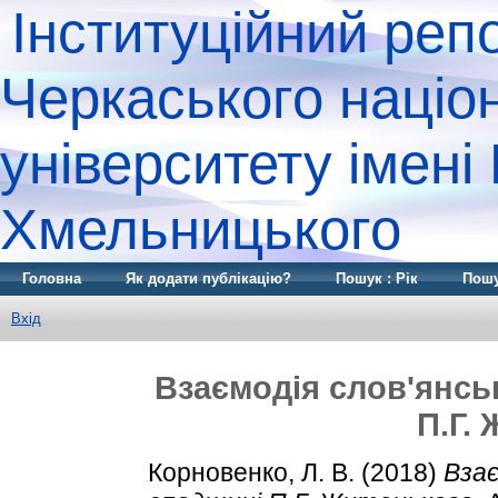
Інституційний реп
Черкаського націо
університету імені
Хмельницького
Головна
Як додати публікацію?
Пошук : Рік
Пошу
Вхід
Взаємодія слов'янсь
П.Г.
Корновенко, Л. В.
(2018)
Взає