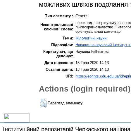
можливих шляхів подолання 
Тип елементу :
Стаття
переклад ; соціокультурна інф
Неконтрольовані
лінгвокраїнознавство ; інтерп
ключові слова:
орієнтувальний коментар
Теми:
Філологічні науки
Підрозділи:
Навчально-науковий інститут і
Користувач, що
Наукова Бібліотека
депонує:
Дата внесення:
13 Трав 2020 14:13
Останні зміни:
13 Трав 2020 14:13
URI:
https://eprints.cdu.edu.ua/id/epr
Actions (login required)
Перегляд елементу
Інституційний репозитарій Черкаського націона