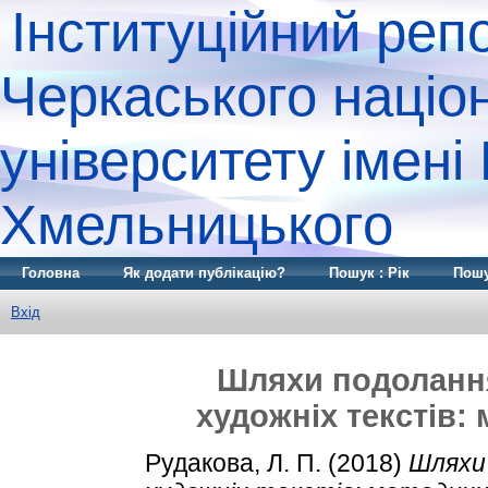
Інституційний реп
Черкаського націо
університету імені
Хмельницького
Головна
Як додати публікацію?
Пошук : Рік
Пошу
Вхід
Шляхи подоланн
художніх текстів:
Рудакова, Л. П.
(2018)
Шляхи