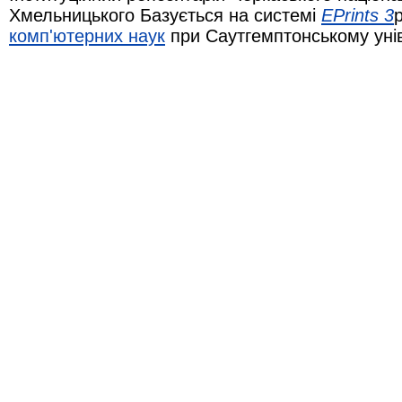
Хмельницького Базується на системі
EPrints 3
комп'ютерних наук
при Саутгемптонському уні