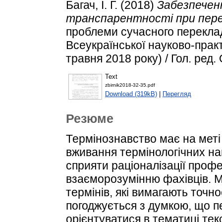
Багач, І. Г.
(2018)
Забезпеченн
транспарентності при перек
проблеми сучасного переклад
Всеукраїнської науково-практ
травня 2018 року) / Гол. ред. 
Text
zbirnik2018-32-35.pdf
Download (319kB)
|
Перегляд
Резюме
Термінознавство має на меті
вживання термінологічних н
сприяти раціоналізації профе
взаєморозумінню фахівців. 
термінів, які вимагають точно
погоджується з думкою, що п
орієнтуватися в тематиці тек