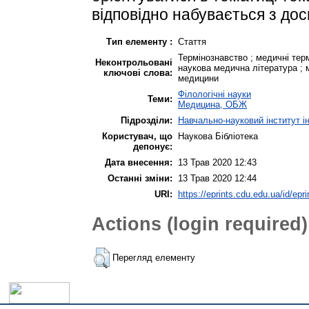
відповідно набувається з дос
Тип елементу :
Стаття
Термінознавство ; медичні тер
Неконтрольовані
наукова медична література ; 
ключові слова:
медицини
Філологічні науки
Теми:
Медицина, ОБЖ
Підрозділи:
Навчально-науковий інститут і
Користувач, що
Наукова Бібліотека
депонує:
Дата внесення:
13 Трав 2020 12:43
Останні зміни:
13 Трав 2020 12:44
URI:
https://eprints.cdu.edu.ua/id/epr
Actions (login required)
Перегляд елементу