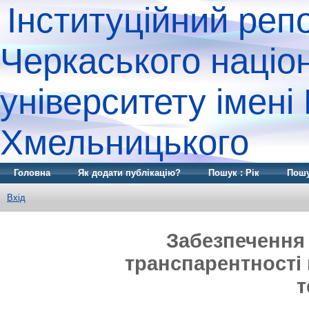
Інституційний реп
Черкаського націо
університету імені
Хмельницького
Головна
Як додати публікацію?
Пошук : Рік
Пошу
Вхід
Забезпечення 
транспарентності
т