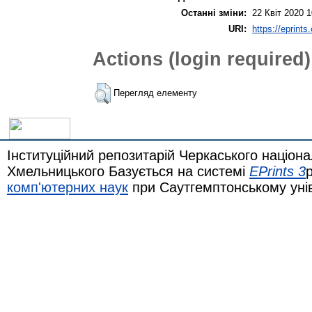
Останні зміни:
22 Квіт 2020 1
URI:
https://eprints
Actions (login required)
Перегляд елементу
Інституційний репозитарій Черкаського націона
Хмельницького Базується на системі
EPrints 3
комп'ютерних наук
при Саутгемптонському уні