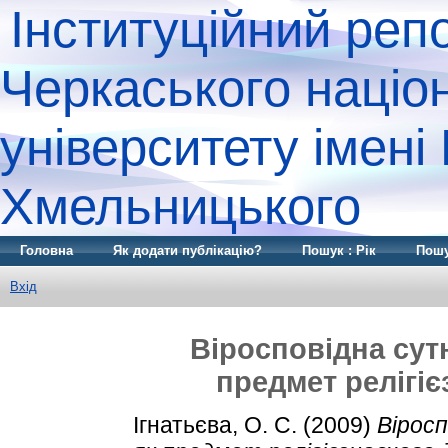
Інституційний реп
Черкаського націо
університету імені
Хмельницького
Головна
Як додати публікацію?
Пошук : Рік
Пошу
Вхід
Віросповідна сут
предмет релігі
Ігнатьєва, О. С.
(2009)
Вірос