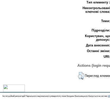
Тип елементу :
Неконтрольовані
ключові слова:
Теми:
Підрозділи:
Користувач, що
депонує:
Дата внесення:
Останні зміни:
URI:
Actions (login requ
Перегляд елеме
Інституційний репозитарій Черкаського національного університету імені Богдана Хмельницького Базується на системі
EP