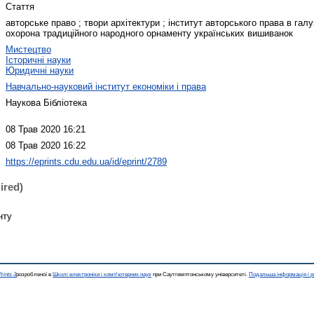
Стаття
авторське право ; твори архітектури ; інститут авторського права в галуз
охорона традиційного народного орнаменту українських вишиванок
Мистецтво
Історичні науки
Юридичні науки
Навчально-науковий інститут економіки і права
Наукова Бібліотека
08 Трав 2020 16:21
08 Трав 2020 16:22
https://eprints.cdu.edu.ua/id/eprint/2789
ired)
нту
rints 3
розробленої в
Школі електроніки і комп'ютерних наук
при Саутгемптонському університеті.
Подальша інформація і р