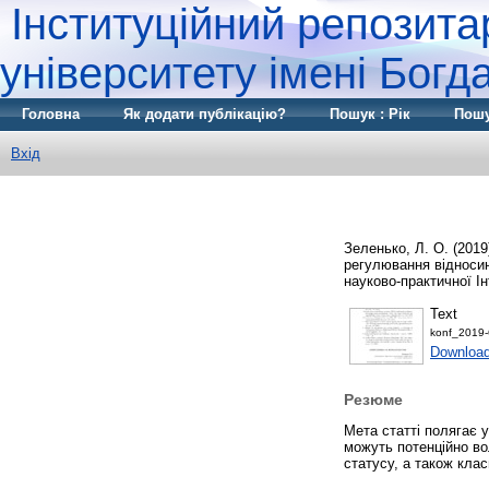
Інституційний репозита
університету імені Бог
Головна
Як додати публікацію?
Пошук : Рік
Пошу
Вхід
Зеленько, Л. О.
(2019
регулювання відносин
науково-практичної Ін
Text
konf_2019-
Download
Резюме
Мета статті полягає у
можуть потенційно во
статусу, а також клас