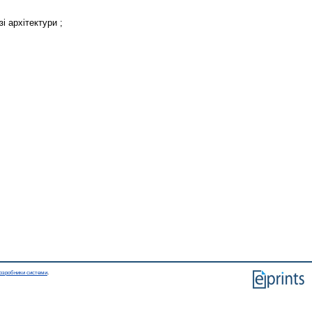
і архітектури ;
озробники системи
.