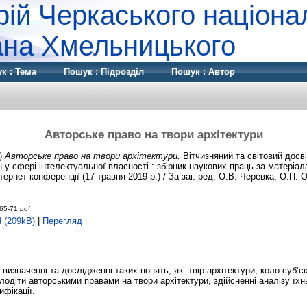
рій Черкаського націона
дана Хмельницького
к : Тема
Пошук : Підрозділ
Пошук : Автор
Авторське право на твори архітектури
)
Авторське право на твори архітектури.
Вітчизняний та світовий досв
 у сфері інтелектуальної власності : збірник наукових праць за матеріа
тернет-конференції (17 травня 2019 р.) / За заг. ред. О.В. Черевка, О.П. О
65-71.pdf
 (209kB)
|
Перегляд
 визначенні та дослідженні таких понять, як: твір архітектури, коло суб’є
лодіти авторськими правами на твори архітектури, здійсненні аналізу їхн
ифікації.