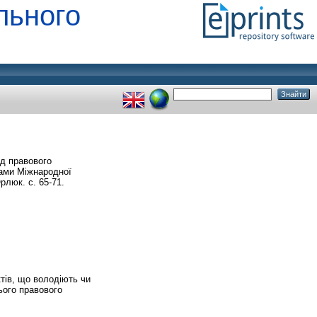
льного
ід правового
лами Міжнародної
рлюк. с. 65-71.
ктів, що володіють чи
ього правового