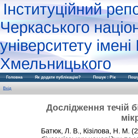
Інституційний реп
Черкаського націо
університету імені
Хмельницького
Головна
Як додати публікацію?
Пошук : Рік
Пошу
Вхід
Дослідження течій б
мік
Батюк, Л. В.
,
Кізілова, Н. М.
(2