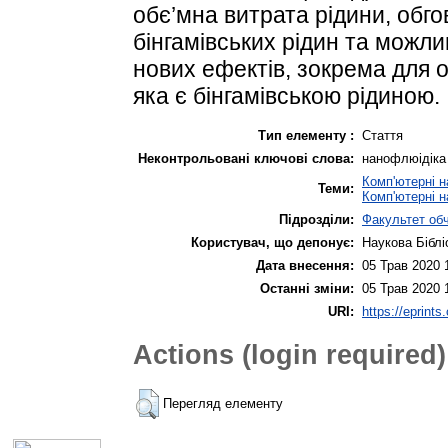
обє’мна витрата рідини, обго
бінгамівських рідин та можл
нових ефектів, зокрема для о
яка є бінгамівською рідиною.
Тип елементу :
Стаття
Неконтрольовані ключові слова:
нанофлюідіка ;
Комп'ютерні н
Теми:
Комп'ютерні н
Підрозділи:
Факультет об
Користувач, що депонує:
Наукова Біблі
Дата внесення:
05 Трав 2020 
Останні зміни:
05 Трав 2020 
URI:
https://eprints
Actions (login required)
Перегляд елементу