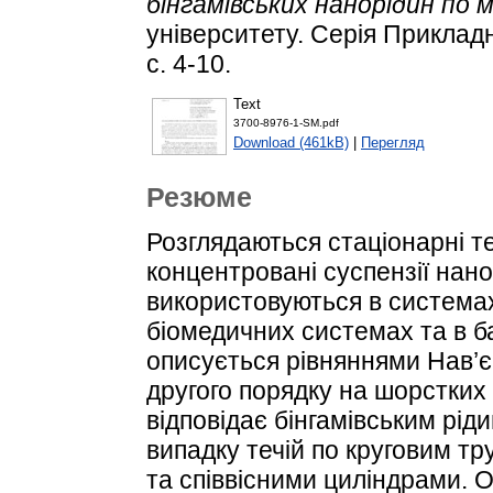
бінгамівських нанорідин по 
університету. Серія Приклад
с. 4-10.
Text
3700-8976-1-SM.pdf
Download (461kB)
|
Перегляд
Резюме
Розглядаються стаціонарні те
концентровані суспензії нан
використовуються в системах
біомедичних системах та в б
описується рівняннями Нав’
другого порядку на шорстких 
відповідає бінгамівським рід
випадку течій по круговим т
та співвісними циліндрами. О