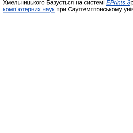
Хмельницького Базується на системі
EPrints 3
комп'ютерних наук
при Саутгемптонському уні