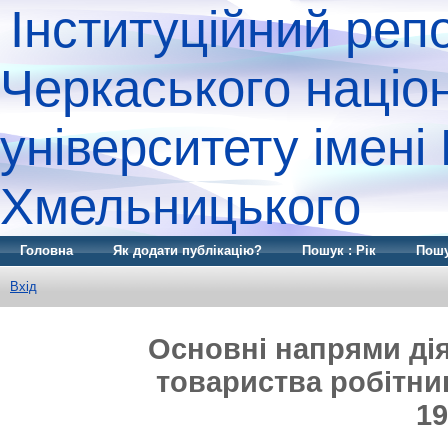
Інституційний реп
Черкаського націо
університету імені
Хмельницького
Головна
Як додати публікацію?
Пошук : Рік
Пошу
Вхід
Основні напрями ді
товариства робітник
19