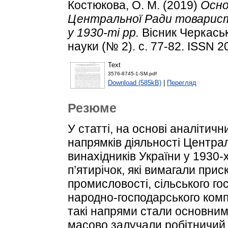
Костюкова, О. М.
(2019)
Осно
Центральної Ради товариств
у 1930-ті рр.
Вісник Черкаськ
науки (№ 2). с. 77-82. ISSN 
Text
3576-8745-1-SM.pdf
Download (585kB)
|
Перегляд
Резюме
У статті, на основі аналітич
напрямків діяльності Централ
винахідників України у 1930-
п’ятирічок, які вимагали при
промисловості, сільського го
народно-господарського комп
такі напрями стали основними
масово залучали робітничий к