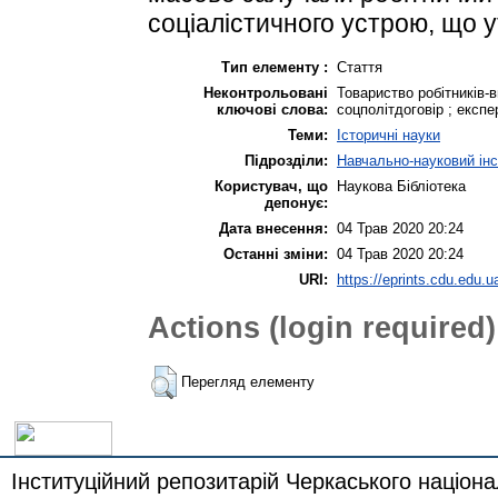
соціалістичного устрою, що у
Тип елементу :
Стаття
Неконтрольовані
Товариство робітників-в
ключові слова:
соцполітдоговір ; експе
Теми:
Історичні науки
Підрозділи:
Навчально-науковий інс
Користувач, що
Наукова Бібліотека
депонує:
Дата внесення:
04 Трав 2020 20:24
Останні зміни:
04 Трав 2020 20:24
URI:
https://eprints.cdu.edu.u
Actions (login required)
Перегляд елементу
Інституційний репозитарій Черкаського націона