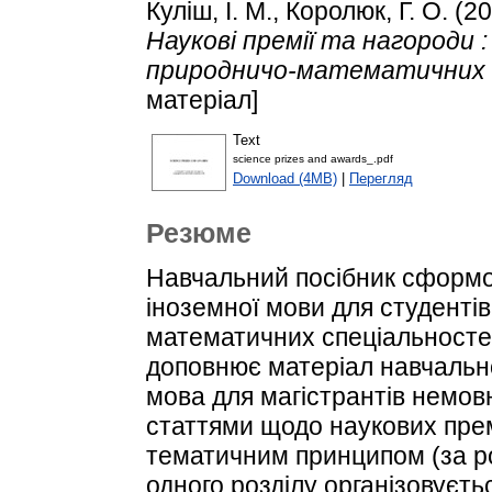
Куліш, І. М.
,
Королюк, Г. О.
(20
Наукові премії та нагороди :
природничо-математичних 
матеріал]
Text
science prizes and awards_.pdf
Download (4MB)
|
Перегляд
Резюме
Навчальний посібник сформов
іноземної мови для студентів
математичних спеціальносте
доповнює матеріал навчально
мова для магістрантів немов
статтями щодо наукових прем
тематичним принципом (за р
одного розділу організовуєтьс