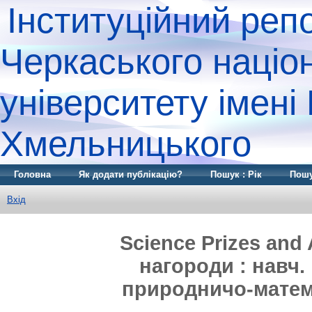
Інституційний реп
Черкаського націо
університету імені
Хмельницького
Головна
Як додати публікацію?
Пошук : Рік
Пошу
Вхід
Science Prizes and 
нагороди : навч. 
природничо-матем