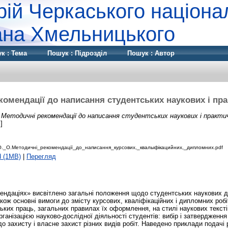
рій Черкаського націона
дана Хмельницького
к : Тема
Пошук : Підрозділ
Пошук : Автор
комендації до написання студентських наукових і пра
)
Методичні рекомендації до написання студентських наукових і практи
]
О._О.Методичні_рекомендації_до_написання_курсових,_квалыфікацийних,_дипломних.pdf
d (1MB)
|
Перегляд
ндаціях» висвітлено загальні положення щодо студентських наукових д
акож основні вимоги до змісту курсових, кваліфікаційних і дипломних роб
ських праць, загальних правилах їх оформлення, на стилі наукових тексті
організацією науково-дослідної діяльності студентів: вибір і затвердження
до захисту і власне захист різних видів робіт. Наведено приклади подачі р