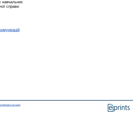
х навчальних
чої справи.
комунікацій
озробники системи
.