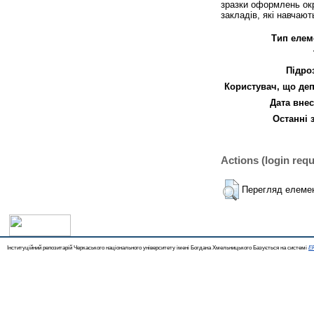
зразки оформлень окр
закладів, які навчают
Тип елем
Підро
Користувач, що деп
Дата внес
Останні 
Actions (login requ
Перегляд елеме
Інституційний репозитарій Черкаського національного університету імені Богдана Хмельницького Базується на системі
EP