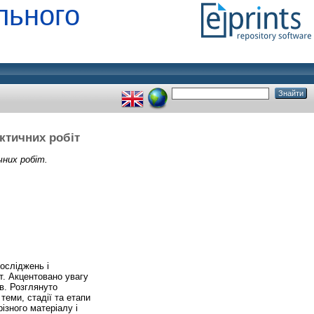
льного
ктичних робіт
чних робіт.
осліджень і
іт. Акцентовано увагу
в. Розглянуто
 теми, стадії та етапи
ізного матеріалу і