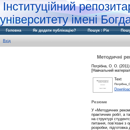
Інституційний репозита
університету імені Бог
Головна
Як додати публікацію?
Пошук : Рік
Пошу
Вхід
Методичні ре
Погрібна, О. О.
(2011
[Навчальний матеріал
Text
Погрібна_
Downloa
Резюме
У «Методичних рекоме
практичних робіт, а т
на структурі студент
питання, пов’язані з 
розробки, підготовка 