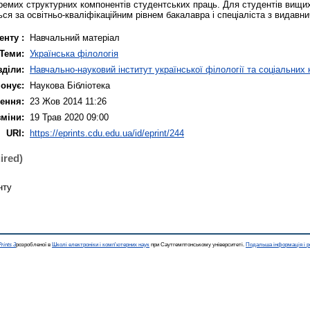
емих структурних компонентів студентських праць. Для студентів вищи
ься за освітньо-кваліфікаційним рівнем бакалавра і спеціаліста з видавни
енту :
Навчальний матеріал
Теми:
Українська філологія
зділи:
Навчально-науковий інститут української філології та соціальних 
онує:
Наукова Бібліотека
ення:
23 Жов 2014 11:26
зміни:
19 Трав 2020 09:00
URI:
https://eprints.cdu.edu.ua/id/eprint/244
ired)
нту
rints 3
розробленої в
Школі електроніки і комп'ютерних наук
при Саутгемптонському університеті.
Подальша інформація і р