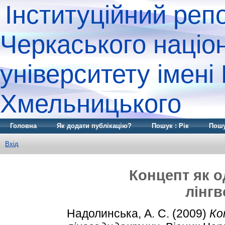
Інституційний реп
Черкаського націо
університету імені
Хмельницького
Головна
Як додати публікацію?
Пошук : Рік
Пошу
Вхід
Концепт як о
лінг
Надолинська, А. С.
(2009)
Ко