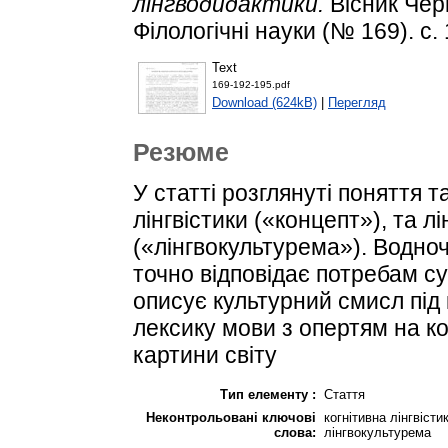
лінгводидактики.
Вісник Черк
Філологічні науки (№ 169). с.
Text
169-192-195.pdf
Download (624kB)
|
Перегляд
Резюме
У статті розглянуті поняття т
лінгвістики («концепт»), та лі
(«лінгвокультурема»). Водноч
точно відповідає потребам су
описує культурний смисл під 
лексику мови з опертям на ко
картини світу
Тип елементу :
Стаття
Неконтрольовані ключові
когнітивна лінгвісти
слова:
лінгвокультурема