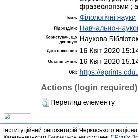
фразеологізми ; а
Філологічні науки
Теми:
Навчально-науков
Підрозділи:
Користувач, що
Наукова Бібліоте
депонує:
16 Квіт 2020 15:1
Дата внесення:
16 Квіт 2020 15:1
Останні зміни:
https://eprints.cdu
URI:
Actions (login required)
Перегляд елементу
Інституційний репозитарій Черкаського націона
Хмельницького Базується на системі
EPrints 3