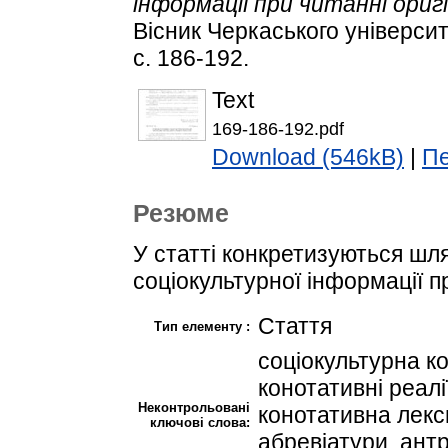
інформації при читанні ориг
Вісник Черкаського університ
с. 186-192.
Text
169-186-192.pdf
Download (546kB)
|
Пе
Резюме
У статті конкретизуються шл
соціокультурної інформації п
Стаття
Тип елементу :
соціокультурна ко
конотативні реалі
Неконтрольовані
конотативна лекс
ключові слова:
абревіатури, антр