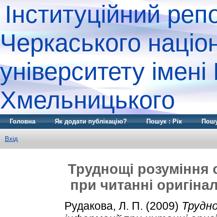
Інституційний реп
Черкаського націо
університету імені
Хмельницького
Головна
Як додати публікацію?
Пошук : Рік
Пошу
Вхід
Труднощі розуміння 
при читанні оригіна
Рудакова, Л. П.
(2009)
Трудно