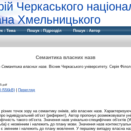
рій Черкаського націона
дана Хмельницького
к : Тема
Пошук : Підрозділ
Пошук : Автор
Семантика власних назв
)
Семантика власних назв.
Вісник Черкаського університету. Серія Філоло
5.pdf
 (556kB)
|
Перегляд
д різних точок зору на семантику онімів, або власних назв. Характеризую
про індивідуальний об’єкт (референт), Автор пропонує розмежовувати ун
ічність такого об’єкта. Значення назв унікально-специфічних об’єктів (У
ба) є незмінним і належить до плану мови. Значення назв контекстуаль
ан) є змінним і належить до плану мовлення. У першому випадку власна на