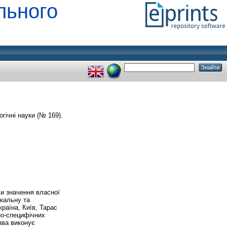
льного
гічні науки (№ 169).
чи значення власної
ікальну та
країна, Київ, Тарас
но-специфічних
зва виконує