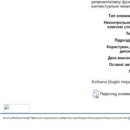
репрезентативну функ
контекстуально незале
Тип елемен
Неконтрольов
ключові сл
Т
Підрозд
Користувач
депо
Дата внесе
Останні зм
Actions (login requ
Перегляд елеме
Інституційний репозитарій Черкаського національного університету імені Богдана Хмельницького Базується на системі
EP