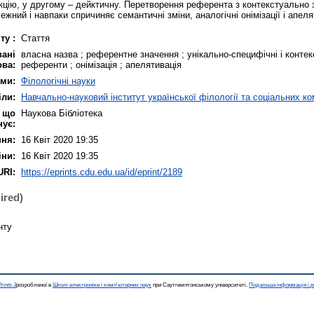
цію, у другому – дейктичну. Перетворення референта з контекстуально 
жний і навпаки спричиняє семантичні зміни, аналогічні онімізації і апеля
ту :
Стаття
ані
власна назва ; референтне значення ; унікально-специфічні і конте
ова:
референти ; онімізація ; апелятивація
еми:
Філологічні науки
іли:
Навчально-науковий інститут української філології та соціальних ко
, що
Наукова Бібліотека
нує:
ння:
16 Квіт 2020 19:35
іни:
16 Квіт 2020 19:35
URI:
https://eprints.cdu.edu.ua/id/eprint/2189
ired)
нту
rints 3
розробленої в
Школі електроніки і комп'ютерних наук
при Саутгемптонському університеті.
Подальша інформація і р