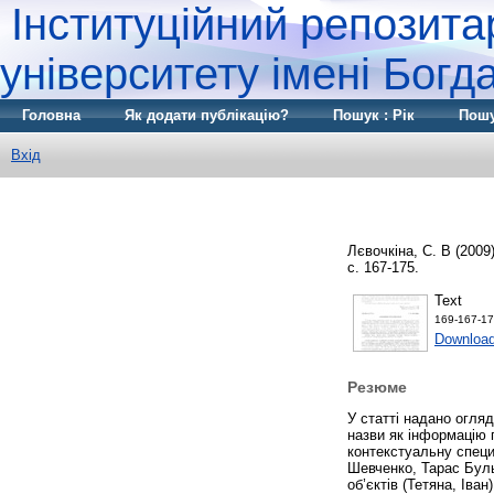
Інституційний репозита
університету імені Бог
Головна
Як додати публікацію?
Пошук : Рік
Пошу
Вхід
Лєвочкіна, С. В
(2009
с. 167-175.
Text
169-167-17
Download
Резюме
У статті надано огля
назви як інформацію 
контекстуальну специф
Шевченко, Тарас Буль
об’єктів (Тетяна, Ів