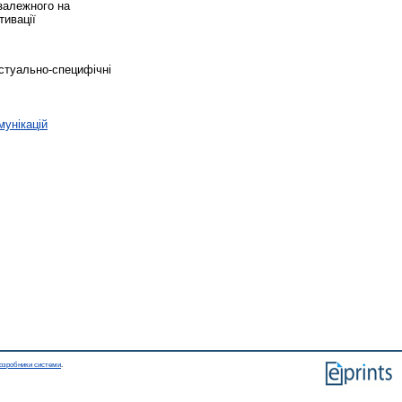
залежного на
тивації
кстуально-специфічні
мунікацій
озробники системи
.