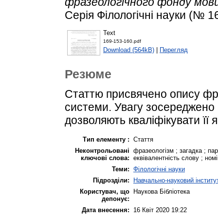
фразеологічного фонду мови
Серія Філологічні науки (№ 1
Text
169-153-160.pdf
Download (564kB)
|
Перегляд
Резюме
Статтю присвячено опису фра
системи. Увагу зосереджено н
дозволяють кваліфікувати її 
Тип елементу :
Стаття
Неконтрольовані
фразеологізм ; загадка ; пар
ключові слова:
еквівалентність слову ; номі
Теми:
Філологічні науки
Підрозділи:
Навчально-науковий інститут
Користувач, що
Наукова Бібліотека
депонує:
Дата внесення:
16 Квіт 2020 19:22