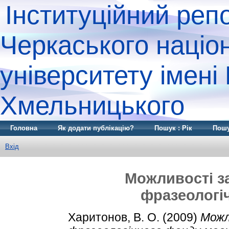
Інституційний реп
Черкаського націо
університету імені
Хмельницького
Головна
Як додати публікацію?
Пошук : Рік
Пошу
Вхід
Можливості з
фразеологі
Харитонов, В. О.
(2009)
Можл