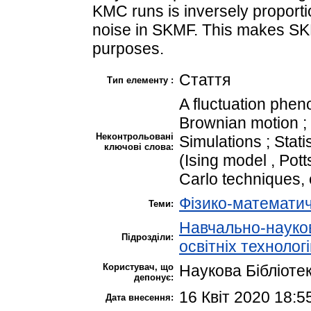
KMC runs is inversely proporti
noise in SKMF. This makes SKMF 
purposes.
Стаття
Тип елементу :
A fluctuation phe
Brownian motion ;
Неконтрольовані
Simulations ; Stat
ключові слова:
(Ising model , Pot
Carlo techniques, e
Фізико-математич
Теми:
Навчально-науков
Підрозділи:
освітніх технолог
Користувач, що
Наукова Бібліоте
депонує:
16 Квіт 2020 18:5
Дата внесення: