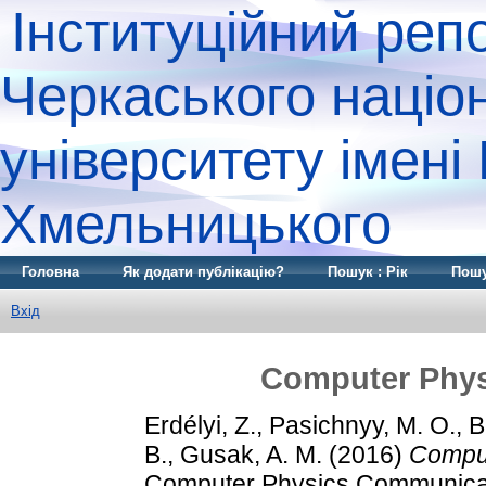
Інституційний реп
Черкаського націо
університету імені
Хмельницького
Головна
Як додати публікацію?
Пошук : Рік
Пошу
Вхід
Computer Phy
Erdélyi, Z.
,
Pasichnyy, M. O.
,
B
B.
,
Gusak, A. M.
(2016)
Comput
Computer Physics Communicati