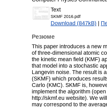
Text
SKMF 2016.pdf
Download (847kB)
|
Пе
Резюме
This paper introduces a new mo
of three-dimensional atomic co
the kinetic mean field (KMF) 
that model into a stochastic a
Langevin noise. The result is a
(SKMF) which produces results s
Carlo (KMC). SKMF is, however,
implement the algorithm (open
http://skmf.eu website). We wil
may correspond to the averag