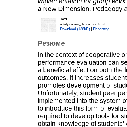
implementation for group wor
a New Dimension. Pedagogy an
Text
nataliya orlova_student peer 5.pdf
Download (188kB)
|
Перегляд
Резюме
In the context of cooperative 
performance evaluation can se
a beneficial effect on both the
outcomes. It increases student
promotes development of stude
Unfortunately, student peer p
implemented into the system of
to introduce this form of evaluat
required to develop tools for st
obtain knowledge of students’ 