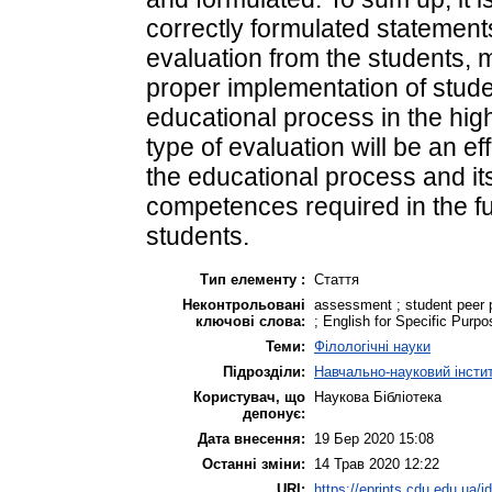
correctly formulated statement
evaluation from the students,
proper implementation of stude
educational process in the hig
type of evaluation will be an ef
the educational process and it
competences required in the fur
students.
Тип елементу :
Стаття
Неконтрольовані
assessment ; student peer p
ключові слова:
; English for Specific Purpo
Теми:
Філологічні науки
Підрозділи:
Навчально-науковий інсти
Користувач, що
Наукова Бібліотека
депонує:
Дата внесення:
19 Бер 2020 15:08
Останні зміни:
14 Трав 2020 12:22
URI:
https://eprints.cdu.edu.ua/i