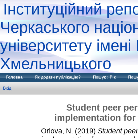
Інституційний реп
Черкаського націо
університету імені
Хмельницького
Головна
Як додати публікацію?
Пошук : Рік
Пошу
Вхід
Student peer per
implementation fo
Orlova, N.
(2019)
Student peer