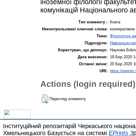
іноземної філології факультет
комунікацій Національного ав
Тип елементу :
Книга
Неконтрольовані ключові слова:
кооперативне 
Теми:
Філологічні н
Підрозділи:
Навчально-нау
Користувач, що депонує:
Наукова Біблі
Дата внесення:
19 Бер 2020 1
Останні зміни:
20 Бер 2020 1
URI:
https://eprints
Actions (login required)
Перегляд елементу
Інституційний репозитарій Черкаського націона
Хмельницького Базується на системі
EPrints 3