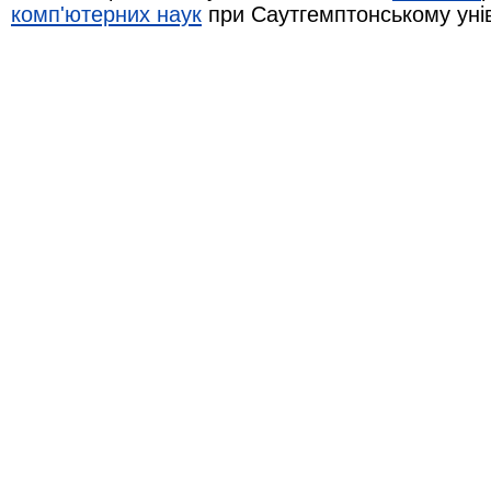
комп'ютерних наук
при Саутгемптонському уні