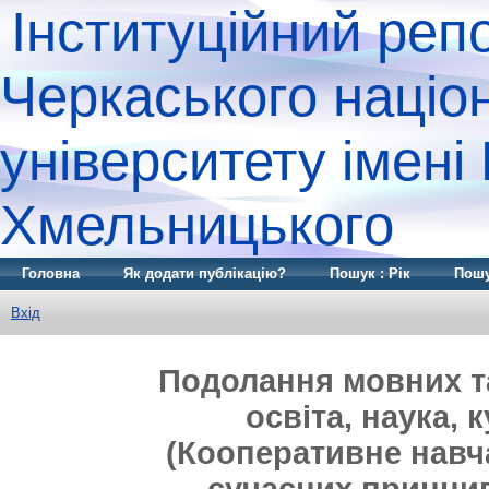
Інституційний реп
Черкаського націо
університету імені
Хмельницького
Головна
Як додати публікацію?
Пошук : Рік
Пошу
Вхід
Подолання мовних та
освіта, наука, к
(Кооперативне навча
сучасних принцип