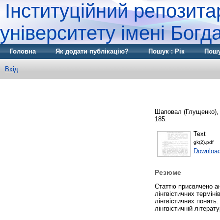
Інституційний репозита
університету імені Бог
Головна
Як додати публікацію?
Пошук : Рік
Пошу
Вхід
Шаповал (Глущенко), 
185.
Text
gk(2).pdf
Download
Резюме
Cтаттю присвячено ан
лінгвістичних терміні
лінгвістичних понять
лінгвістичній літерату