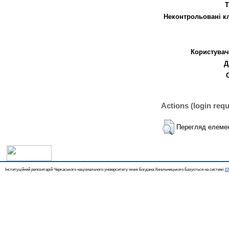
Т
Неконтрольовані к
Користувач
Д
Actions (login requ
Перегляд елеме
Інституційний репозитарій Черкаського національного університету імені Богдана Хмельницького Базується на системі
EP