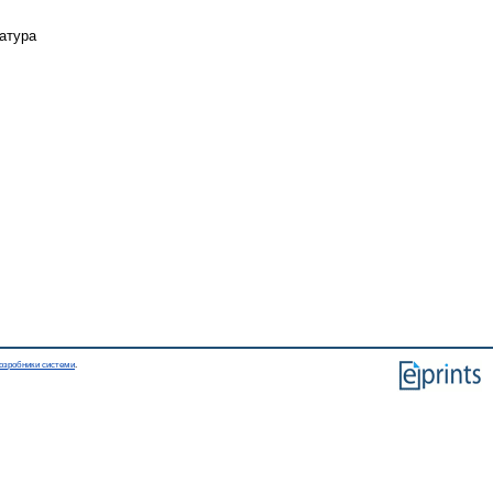
ратура
озробники системи
.