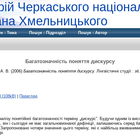
рій Черкаського націона
дана Хмельницького
к : Тема
Пошук : Підрозділ
Пошук : Автор
Багатозначність поняття дискурсу
А. В.
(2006)
Багатозначність поняття дискурсу.
Лінгвістичні студії : зб
 (108kB)
|
Перегляд
алізу понятійної багатозначності терміну „дискурс”. Будучи одним із ви
в, він і сьогодні не має загальновизнаної дефініції, залишаючись серед б
. Запропоновано чотири значення цього терміну, які є найбільш вживаними
рі.