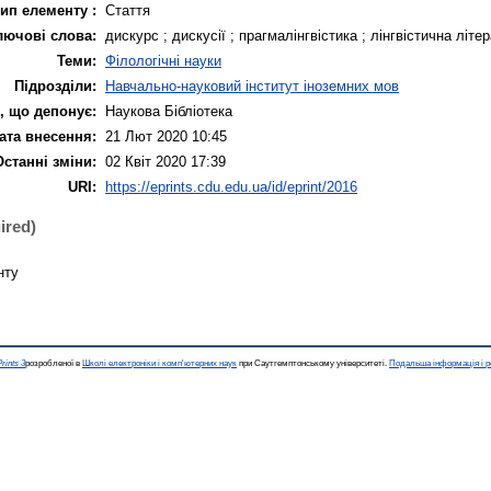
ип елементу :
Стаття
лючові слова:
дискурс ; дискусії ; прагмалінгвістика ; лінгвістична літе
Теми:
Філологічні науки
Підрозділи:
Навчально-науковий інститут іноземних мов
, що депонує:
Наукова Бібліотека
ата внесення:
21 Лют 2020 10:45
Останні зміни:
02 Квіт 2020 17:39
URI:
https://eprints.cdu.edu.ua/id/eprint/2016
ired)
нту
rints 3
розробленої в
Школі електроніки і комп'ютерних наук
при Саутгемптонському університеті.
Подальша інформація і р