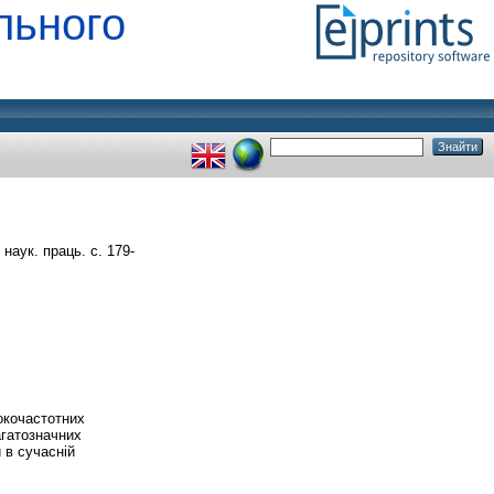
льного
. наук. праць. с. 179-
сокочастотних
агатозначних
 в сучасній