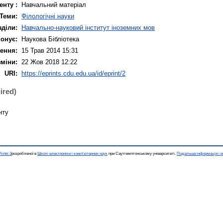
енту :
Навчальний матеріал
Теми:
Філологічні науки
зділи:
Навчально-науковий інститут іноземних мов
онує:
Наукова Бібліотека
ення:
15 Трав 2014 15:31
зміни:
22 Жов 2018 12:22
URI:
https://eprints.cdu.edu.ua/id/eprint/2
ired)
нту
rints 3
розробленої в
Школі електроніки і комп'ютерних наук
при Саутгемптонському університеті.
Подальша інформація і р