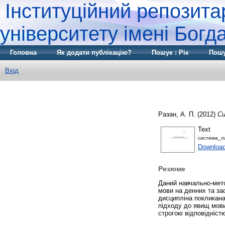
Інституційний репозита
університету імені Бог
Головна
Як додати публікацію?
Пошук : Рік
Пошу
Вхід
Разан, А. П.
(2012)
Си
Text
система_л
Download
Резюме
Даний навчально-мето
мови на денних та за
дисципліна покликана
підходу до явищ мови,
строгою відповідніст