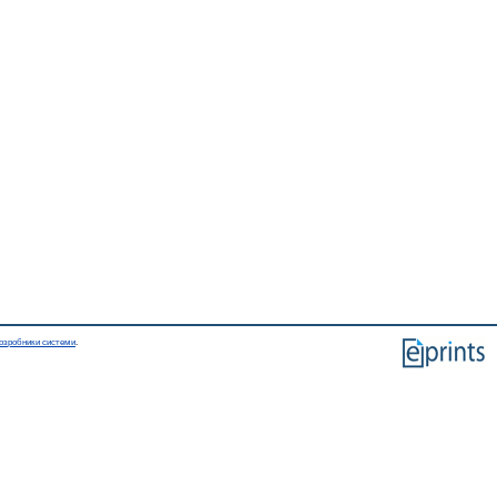
озробники системи
.