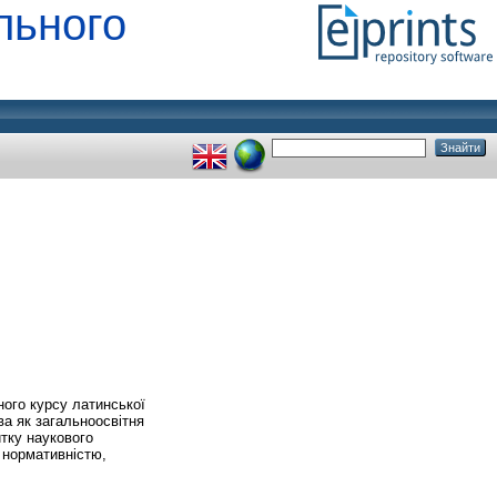
льного
ого курсу латинської
ва як загальноосвітня
итку наукового
ї нормативністю,