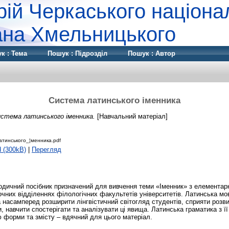
рій Черкаського націона
дана Хмельницького
к : Тема
Пошук : Підрозділ
Пошук : Автор
Система латинського іменника
стема латинського іменника.
[Навчальний матеріал]
атинського_¦менника.pdf
 (300kB)
|
Перегляд
дичний посібник призначений для вивчення теми «Іменник» з елементарн
очних відділеннях філологічних факультетів університетів. Латинська мо
 насамперед розширити лінгвістичний світогляд студентів, сприяти розв
 навчити спостерігати та аналізувати ці явища. Латинська граматика з ї
ю форми та змісту – вдячний для цього матеріал.