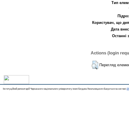
Тип елем
Підро
Користувач, що деп
Дата внес
Останні 
Actions (login requ
Перегляд елеме
Інституційний репозитарій Черкаського національного університету імені Богдана Хмельницького Базується на системі
EP