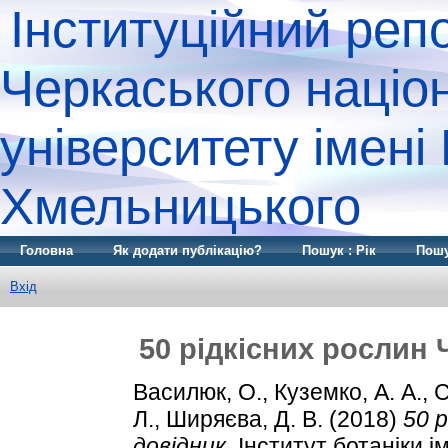
Інституційний реп
Черкаського націо
університету імені
Хмельницького
Головна
Як додати публікацію?
Пошук : Рік
Пошу
Вхід
50 рідкісних рослин
Василюк, О.
,
Куземко, А. А.
,
С
Л.
,
Ширяєва, Д. В.
(2018)
50 
довідник.
Інститут ботаніки ім