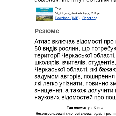
Text
50_ridk_rosl_cherkashchyny_2018.pdf
Download (1MB)
|
Перегляд
Резюме
Атлас включає відомості про
50 видів рослин, що потребу
території Черкаської області
школярів, вчителів, студентів
Черкаської області, які бажа
задумом авторів, поширення і
які легко упізнати, повинно з
знищення, а також долучити 
наукових відомостей про пош
Тип елементу :
Книга
Неконтрольовані ключові слова:
рідкісні росл