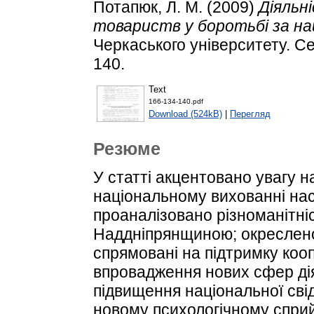
Потапюк, Л. М.
(2009)
Діяльн
товариств у боротьбі за на
Черкаського університету. Сер
140.
Text
166-134-140.pdf
Download (524kB)
|
Перегляд
Резюме
У статті акцентовано увагу н
національному вихованні нас
проаналізовано різноманітніс
Наддніпрянщиною; окреслено
спрямовані на підтримку кооп
впровадження нових сфер ді
підвищення національної сві
новому психологічному сприйн