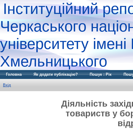
Інституційний реп
Черкаського націо
університету імені
Хмельницького
Головна
Як додати публікацію?
Пошук : Рік
Пошу
Вхід
Діяльність захі
товариств у бо
від