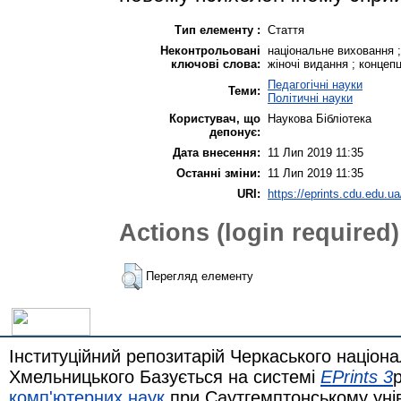
Тип елементу :
Стаття
Неконтрольовані
національне виховання ; 
ключові слова:
жіночі видання ; концеп
Педагогічні науки
Теми:
Політичні науки
Користувач, що
Наукова Бібліотека
депонує:
Дата внесення:
11 Лип 2019 11:35
Останні зміни:
11 Лип 2019 11:35
URI:
https://eprints.cdu.edu.ua
Actions (login required)
Перегляд елементу
Інституційний репозитарій Черкаського націона
Хмельницького Базується на системі
EPrints 3
комп'ютерних наук
при Саутгемптонському уні