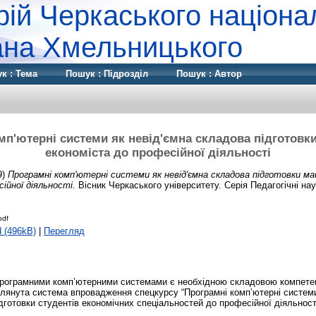
рій Черкаського націона
дана Хмельницького
к : Тема
Пошук : Підрозділ
Пошук : Автор
мп'ютерні системи як невід'ємна складова підготовк
економіста до професійної діяльності
9)
Програмні комп'ютерні системи як невід'ємна складова підготовки м
ійної діяльності.
Вісник Черкаського університету. Серія Педагогічні наук
pdf
 (496kB)
|
Перегляд
програмними комп’ютерними системами є необхідною складовою компетен
зглянута система впровадження спецкурсу “Програмні комп’ютерні системи
дготовки студентів економічних спеціальностей до професійної діяльност