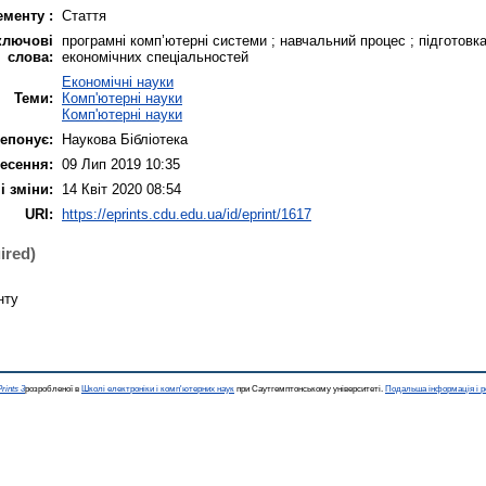
ементу :
Стаття
ключові
програмні комп’ютерні системи ; навчальний процес ; підготовка
слова:
економічних спеціальностей
Економічні науки
Теми:
Комп'ютерні науки
Комп'ютерні науки
епонує:
Наукова Бібліотека
есення:
09 Лип 2019 10:35
і зміни:
14 Квіт 2020 08:54
URI:
https://eprints.cdu.edu.ua/id/eprint/1617
ired)
нту
rints 3
розробленої в
Школі електроніки і комп'ютерних наук
при Саутгемптонському університеті.
Подальша інформація і р