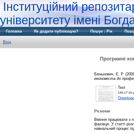
Інституційний репозита
університету імені Бог
Головна
Як додати публікацію?
Пошук : Рік
Пошу
Вхід
Програмні ко
Бенькович, Є. Р.
(200
економіста до профес
Text
166-17-20.
Download
Резюме
Вміння працювати з 
фахівця. У статті ро
навчальний процес пі