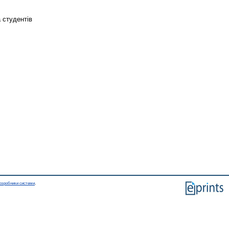
 студентів
озробники системи
.