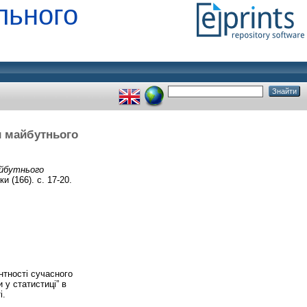
льного
и майбутнього
айбутнього
и (166). с. 17-20.
тності сучасного
 у статистиці” в
і.