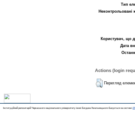
Тип ел
Неконтрольовані 
Користувач, що д
Дата вн
Останн
Actions (login requ
Перегляд елеме
Інституційний репозитарій Черкаського національного університету імені Богдана Хмельницького Базується на системі
EP