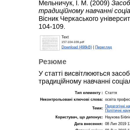
Мельничук, І. М.
(2009)
Засоб
традиційному навчанні соціа
Вісник Черкаського університе
104-109.
Text
157-104-109.pdf
Download (498kB)
|
Перегляд
Резюме
У статті висвітлюються засоб
традиційному навчанні соціал
Тип елементу :
Стаття
Неконтрольовані ключові слова:
освіта профес
Педагогічні н
Теми:
Політичні нау
Користувач, що депонує:
Наукова Біблі
Дата внесення:
08 Лип 2019 1