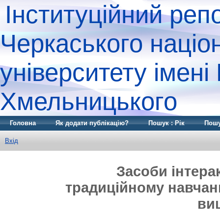
Інституційний реп
Черкаського націо
університету імені
Хмельницького
Головна
Як додати публікацію?
Пошук : Рік
Пошу
Вхід
Засоби інтера
традиційному навчанн
ви