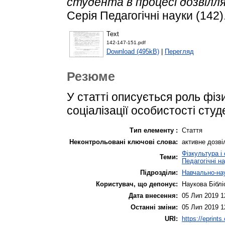
студента в процесі дозвілля
Серія Педагогічні науки (142).
Text
142-147-151.pdf
Download (495kB)
|
Перегляд
Резюме
У статті описується роль фіз
соціалізації особистості студ
Тип елементу :
Стаття
Неконтрольовані ключові слова:
активне дозві
Фізкультура і
Теми:
Педагогічні н
Підрозділи:
Навчально-нау
Користувач, що депонує:
Наукова Біблі
Дата внесення:
05 Лип 2019 1
Останні зміни:
05 Лип 2019 1
URI:
https://eprints