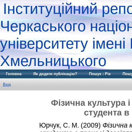
Інституційний реп
Черкаського націо
університету імені
Хмельницького
Головна
Як додати публікацію?
Пошук : Рік
Пошу
Вхід
Фізична культура і
студента в
Юрчук, С. М.
(2009)
Фізична 