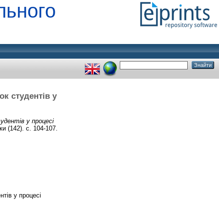
льного
к студентів у
удентів у процесі
и (142). с. 104-107.
нтів у процесі