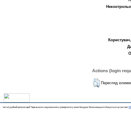
Неконтрольо
Користувач,
Д
О
Actions (login requ
Перегляд елеме
Інституційний репозитарій Черкаського національного університету імені Богдана Хмельницького Базується на системі
EP