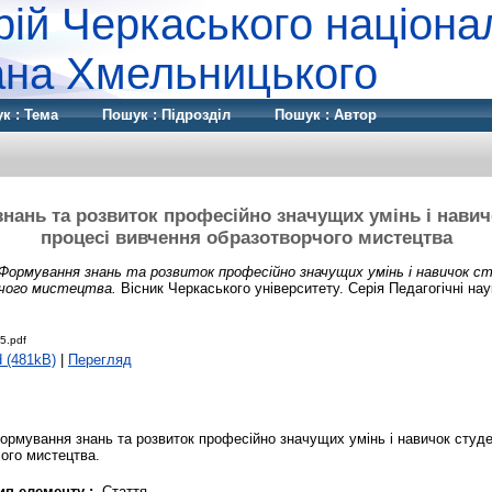
рій Черкаського націона
дана Хмельницького
к : Тема
Пошук : Підрозділ
Пошук : Автор
нань та розвиток професійно значущих умінь і навичо
процесі вивчення образотворчого мистецтва
Формування знань та розвиток професійно значущих умінь і навичок ст
рчого мистецтва.
Вісник Черкаського університету. Серія Педагогічні наук
5.pdf
 (481kB)
|
Перегляд
формування знань та розвиток професійно значущих умінь і навичок студе
ого мистецтва.
ип елементу :
Стаття