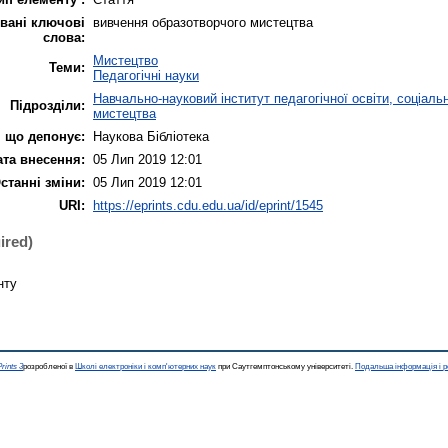
вані ключові
вивчення образотворчого мистецтва
слова:
Мистецтво
Теми:
Педагогічні науки
Навчально-науковий інститут педагогічної освіти, соціальн
Підрозділи:
мистецтва
 що депонує:
Наукова Бібліотека
ата внесення:
05 Лип 2019 12:01
станні зміни:
05 Лип 2019 12:01
URI:
https://eprints.cdu.edu.ua/id/eprint/1545
ired)
нту
rints 3
розробленої в
Школі електроніки і комп'ютерних наук
при Саутгемптонському університеті.
Подальша інформація і р