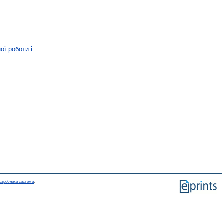
ої роботи і
озробники системи
.