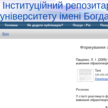
Інституційний репозита
університету імені Бог
Головна
Як додати публікацію?
Пошук : Рік
Пошу
Вхід
Формування з
Пащенко, Л. І.
(2009)
вивчення образотво
Text
142-102-10
Download
Резюме
У статті розглянуто 
вивчення образотворч
Т