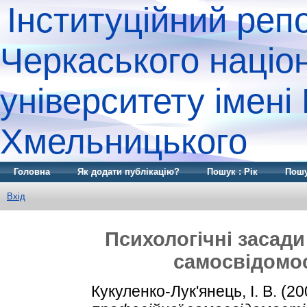
Інституційний реп
Черкаського націо
університету імені
Хмельницького
Головна
Як додати публікацію?
Пошук : Рік
Пошу
Вхід
Психологічні засад
самосвідомос
Кукуленко-Лук'янець, І. В.
(20