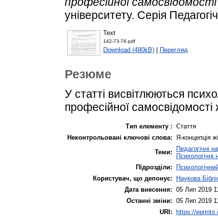
професійної самосвідомості 
університету. Серія Педагогічн
Text
142-73-76.pdf
Download (480kB)
|
Перегляд
Резюме
У статті висвітлюються псих
професійної самосвідомості 
Тип елементу :
Стаття
Неконтрольовані ключові слова:
Я-концепція ж
Педагогічні н
Теми:
Психологічні 
Підрозділи:
Психологічни
Користувач, що депонує:
Наукова Біблі
Дата внесення:
05 Лип 2019 1
Останні зміни:
05 Лип 2019 1
URI:
https://eprints