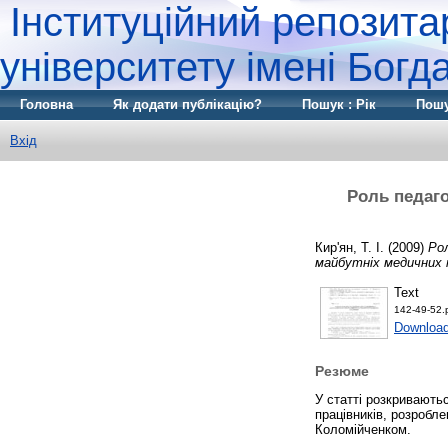
Інституційний репозита
університету імені Бог
Головна
Як додати публікацію?
Пошук : Рік
Пошу
Вхід
Роль педаго
Кир'ян, Т. І.
(2009)
Ро
майбутніх медичних п
Text
142-49-52.
Download
Резюме
У статті розкривають
працівників, розробл
Коломійченком.