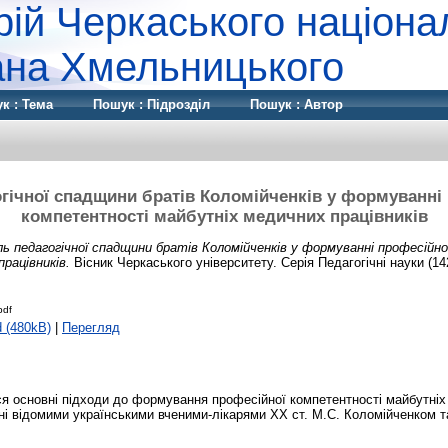
рій Черкаського націона
дана Хмельницького
к : Тема
Пошук : Підрозділ
Пошук : Автор
гічної спадщини братів Коломійченків у формуванні
компетентності майбутніх медичних працівників
ль педагогічної спадщини братів Коломійченків у формуванні професій
рацівників.
Вісник Черкаського університету. Серія Педагогічні науки (142
pdf
 (480kB)
|
Перегляд
ся основні підходи до формування професійної компетентності майбутні
ені відомими українськими вченими-лікарями XX ст. М.С. Коломійченком т