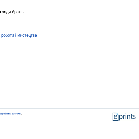
огляди братів
ї роботи і мистецтва
озробники системи
.