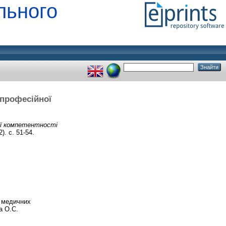
льного
 професійної
ної компетентності
). с. 51-54.
х медичних
а О.С.