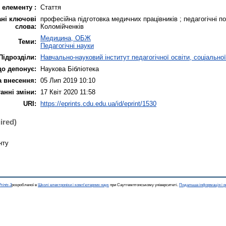
 елементу :
Стаття
ні ключові
професійна підготовка медичних працівників ; педагогічні п
слова:
Коломійченків
Медицина, ОБЖ
Теми:
Педагогічні науки
Підрозділи:
Навчально-науковий інститут педагогічної освіти, соціально
що депонує:
Наукова Бібліотека
а внесення:
05 Лип 2019 10:10
анні зміни:
17 Квіт 2020 11:58
URI:
https://eprints.cdu.edu.ua/id/eprint/1530
ired)
нту
rints 3
розробленої в
Школі електроніки і комп'ютерних наук
при Саутгемптонському університеті.
Подальша інформація і р