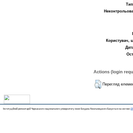
Тип
Неконтрольова
Користувач, 
Дат
Ост
Actions (login requ
Перегляд елеме
Інституційний репозитарій Черкаського національного університету імені Богдана Хмельницького Базується на системі
EP