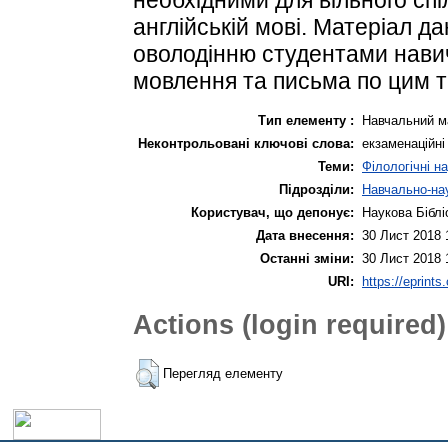
англійській мові. Матеріал д
оволодінню студентами нави
мовлення та письма по цим 
Тип елементу :
Навчальний м
Неконтрольовані ключові слова:
екзаменаційні
Теми:
Філологічні н
Підрозділи:
Навчально-нау
Користувач, що депонує:
Наукова Біблі
Дата внесення:
30 Лист 2018 
Останні зміни:
30 Лист 2018 
URI:
https://eprints
Actions (login required)
Перегляд елементу