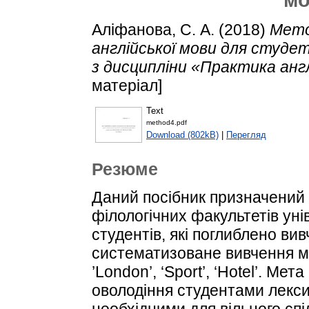
Аліфанова, С. А.
(2018)
Мето
англійської мови для студет
з дисципліни «Практика англі
матеріал]
Text
method4.pdf
Download (802kB)
|
Перегляд
Резюме
Даний посібник призначений д
філологічних факультетів уні
студентів, які поглиблено вив
систематизоване вивчення мате
’London’, ‘Sport’, ‘Hotel’. М
оволодіння студентами лекс
необхідними для вільного сп