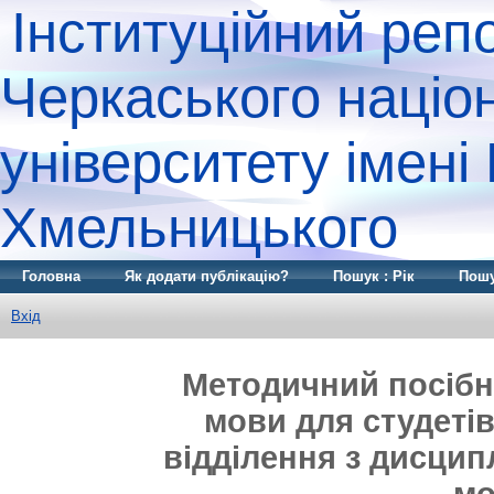
Інституційний реп
Черкаського націо
університету імені
Хмельницького
Головна
Як додати публікацію?
Пошук : Рік
Пошу
Вхід
Методичний посібни
мови для студетів
відділення з дисцип
мо