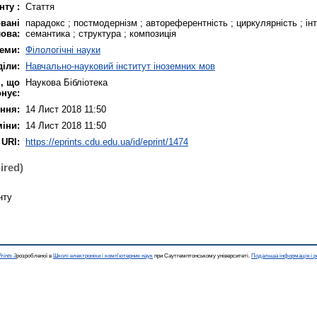
нту :
Стаття
вані
парадокс ; постмодернізм ; автореферентність ; циркулярність ; ін
ова:
семантика ; структура ; композиція
еми:
Філологічні науки
діли:
Навчально-науковий інститут іноземних мов
, що
Наукова Бібліотека
нує:
ння:
14 Лист 2018 11:50
міни:
14 Лист 2018 11:50
URI:
https://eprints.cdu.edu.ua/id/eprint/1474
ired)
нту
rints 3
розробленої в
Школі електроніки і комп'ютерних наук
при Саутгемптонському університеті.
Подальша інформація і р