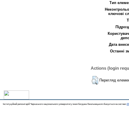
Тип елеме
Неконтрольо
ключові сл
Т
Підроз
Користувач
депо
Дата внесе
Останні з
Actions (login requ
Перегляд елеме
Інституційний репозитарій Черкаського національного університету імені Богдана Хмельницького Базується на системі
EP