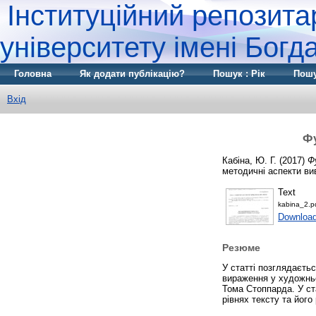
Інституційний репозита
університету імені Бог
Головна
Як додати публікацію?
Пошук : Рік
Пошу
Вхід
Фу
Кабіна, Ю. Г.
(2017)
Ф
методичні аспекти вив
Text
kabina_2.p
Downloa
Резюме
У статті позглядаєть
вираження у художньо
Тома Стоппарда. У ст
рівнях тексту та йог