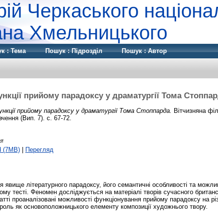
рій Черкаського націона
дана Хмельницького
к : Тема
Пошук : Підрозділ
Пошук : Автор
нкції прийому парадоксу у драматургії Тома Стоппа
ункції прийому парадоксу у драматургії Тома Стоппарда.
Вітчизняна філ
чення (Вип. 7). с. 67-72.
df
d (7MB)
|
Перегляд
ся явище літературного парадоксу, його семантичні особливості та можл
му тесті. Феномен досліджується на матеріалі творів сучасного британ
атті проаналізовані можливості функціонування прийому парадоксу на рі
о роль як основоположницького елементу композиції художнього твору.