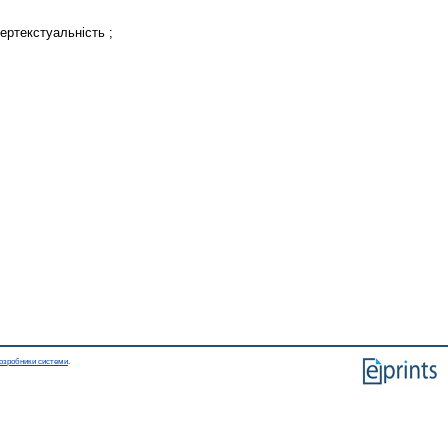
тертекстуальність ;
озробники системи
.