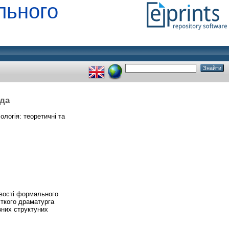
льного
рда
ологія: теоретичні та
ивості формального
сткого драматурга
зних структуних