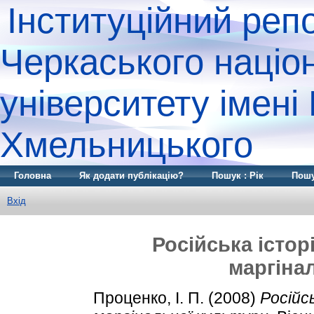
Інституційний реп
Черкаського націо
університету імені
Хмельницького
Головна
Як додати публікацію?
Пошук : Рік
Пошу
Вхід
Російська істор
маргіна
Проценко, І. П.
(2008)
Російсь