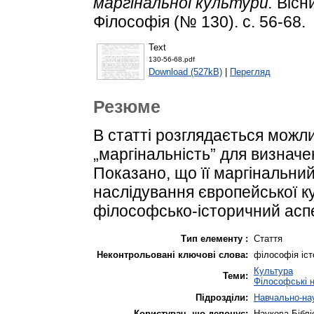
маргінальної культури.
Вісни
Філософія (№ 130). с. 56-68.
Text
130-56-68.pdf
Download (527kB)
|
Перегляд
Резюме
В статті розглядається можл
„маргінальність” для визначен
Показано, що її маргінальни
наслідування європейської к
філософсько-історичний аспе
Тип елементу :
Стаття
Неконтрольовані ключові слова:
філософія істо
Культура
Теми:
Філософські 
Підрозділи:
Навчально-нау
Користувач, що депонує:
Наукова Біблі