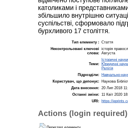
католиками і представниками
збільшило внутрішню ситуацію
суспільстві, сформовало підг
бурхливого 17 століття.
Тип елементу :
Стаття
Неконтрольовані ключові
історія правос
слова:
Августа
Історичні науки
Теми:
Юридичні наук
Релігія
Підрозділи:
Навчально-наук
Користувач, що депонує:
Наукова Бібліо
Дата внесення:
20 Лип 2018 11
Останні зміни:
11 Квіт 2020 18
URI:
https://eprints.
Actions (login required)
Перегляд елементу