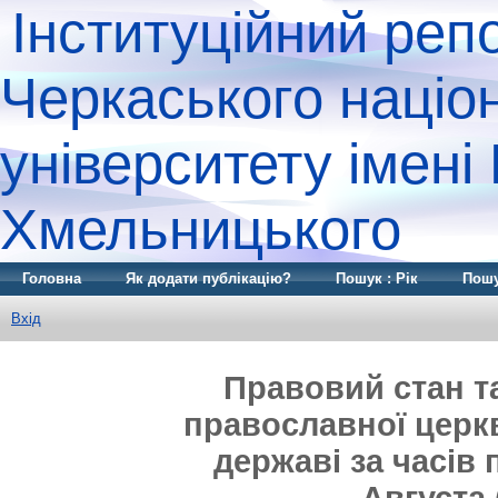
Інституційний реп
Черкаського націо
університету імені
Хмельницького
Головна
Як додати публікацію?
Пошук : Рік
Пошу
Вхід
Правовий стан т
православної церк
державі за часів 
Августа 