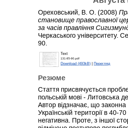
Ореховський, В. О.
(2008)
Пр
становище православної цер
за часів правління Сигизмунд
Черкаського університету. Сер
90.
Text
131-85-90.pdf
Download (493kB)
|
Перегляд
Резюме
Стаття присвячується пробле
польській мові - Литовська де
Автор відзначає, що законна
Українській території в 40-70
негативна. Проте, з іншої ст
відмічено поступове поглибле