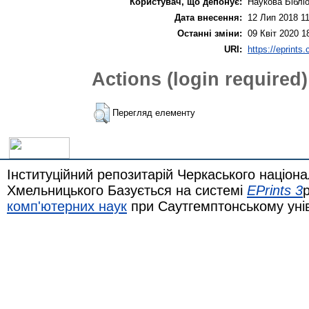
Користувач, що депонує:
Наукова Біблі
Дата внесення:
12 Лип 2018 11
Останні зміни:
09 Квіт 2020 1
URI:
https://eprints
Actions (login required)
Перегляд елементу
Інституційний репозитарій Черкаського націона
Хмельницького Базується на системі
EPrints 3
комп'ютерних наук
при Саутгемптонському уні