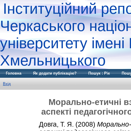
Інституційний реп
Черкаського націо
університету імені
Хмельницького
Головна
Як додати публікацію?
Пошук : Рік
Пошу
Вхід
Морально-етичні в
аспекті педагогічног
Довга, Т. Я.
(2008)
Морально-