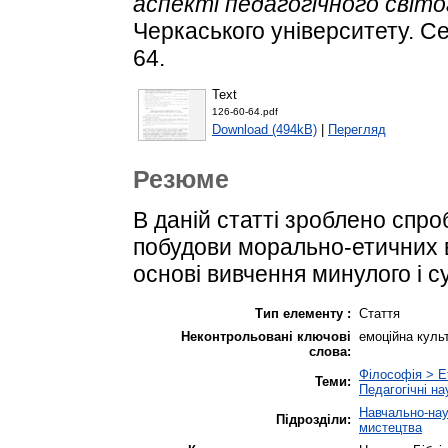
аспекті педагогічного світо
Черкаського університету. Сер
64.
Text
126-60-64.pdf
Download (494kB)
|
Перегляд
Резюме
В даній статті зроблено спр
побудови морально-етичних 
основі вивчення минулого і су
Тип елементу :
Стаття
Неконтрольовані ключові
емоційна куль
слова:
Філософія > Е
Теми:
Педагогічні на
Навчально-наук
Підрозділи:
мистецтва