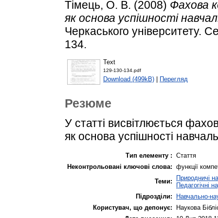
Тімець, О. В.
(2008)
Фахова 
як основа успішності навчал
Черкаського університету. Сер
134.
Text
129-130-134.pdf
Download (499kB)
|
Перегляд
Резюме
У статті висвітлюється фахов
як основа успішності навчал
Тип елементу :
Стаття
Неконтрольовані ключові слова:
функції компе
Природничі н
Теми:
Педагогічні н
Підрозділи:
Навчально-нау
Користувач, що депонує:
Наукова Біблі