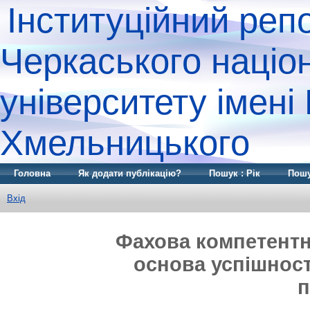
Інституційний реп
Черкаського націо
університету імені
Хмельницького
Головна
Як додати публікацію?
Пошук : Рік
Пошу
Вхід
Фахова компетентні
основа успішнос
п