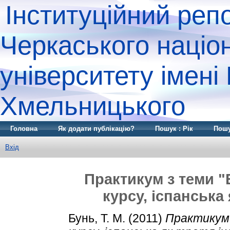
Інституційний реп
Черкаського націо
університету імені
Хмельницького
Головна
Як додати публікацію?
Пошук : Рік
Пошу
Вхід
Практикум з теми "E
курсу, іспанська
Бунь, Т. М.
(2011)
Практикум 