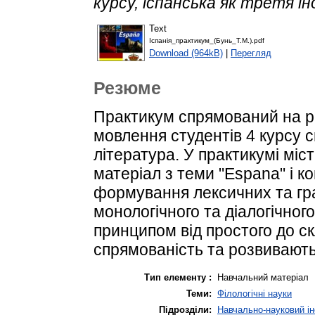
курсу, іспанська як третя і
Text
Іспанія_практикум_(Бунь_Т.М.).pdf
Download (964kB)
|
Перегляд
Резюме
Практикум спрямований на р
мовлення студентів 4 курсу с
література. У практикумі міс
матеріал з теми "Espana" і 
формування лексичних та гра
монологічного та діалогічног
принципом від простого до ск
спрямованість та розвивають
Тип елементу :
Навчальний матеріал
Теми:
Філологічні науки
Підрозділи:
Навчально-науковий ін