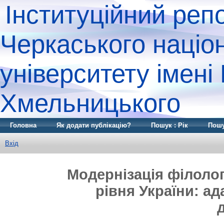
Інституційний реп
Черкаського націо
університету імені
Хмельницького
Головна
Як додати публікацію?
Пошук : Рік
Пошу
Вхід
Модернізація філолог
рівня України: а