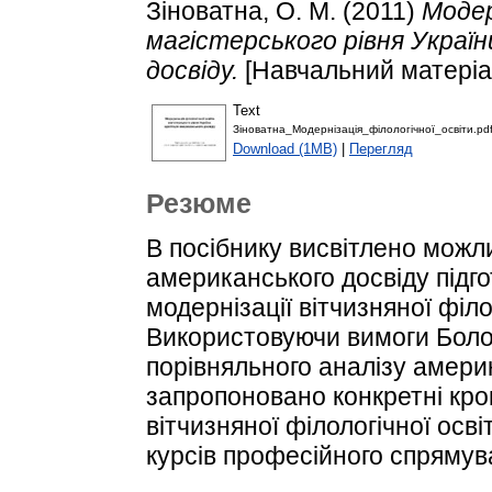
Зіноватна, О. М.
(2011)
Модер
магістерського рівня Украї
досвіду.
[Навчальний матеріа
Text
Зіноватна_Модернізація_філологічної_освіти.pd
Download (1MB)
|
Перегляд
Резюме
В посібнику висвітлено можл
американського досвіду підго
модернізації вітчизняної філо
Використовуючи вимоги Болон
порівняльного аналізу америк
запропоновано конкретні кро
вітчизняної філологічної осв
курсів професійного спрямув