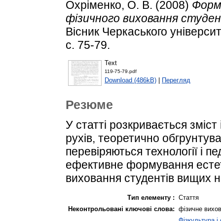
Охріменко, О. В.
(2008)
Форм
фізичного виховання студен
Вісник Черкаського університ
с. 75-79.
Text
119-75-79.pdf
Download (486kB)
|
Перегляд
Резюме
У статті розкривається зміст
рухів, теоретично обгрунтув
перевіряються технології і пе
ефективне формування естети
виховання студентів вищих н
Тип елементу :
Стаття
Неконтрольовані ключові слова:
фізичне вихов
Фізкультура і