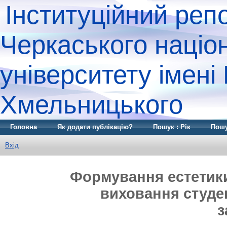
Інституційний реп
Черкаського націо
університету імені
Хмельницького
Головна
Як додати публікацію?
Пошук : Рік
Пошу
Вхід
Формування естетики
виховання студе
з