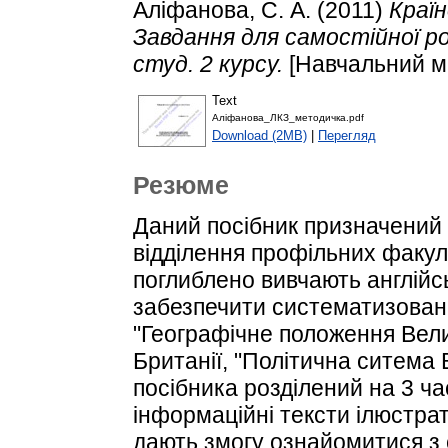
Аліфанова, С. А.
(2011)
Краї
Завдання для самостійної ро
студ. 2 курсу.
[Навчальний м
Text
Аліфанова_ЛКЗ_методичка.pdf
Download (2MB)
|
Перегляд
Резюме
Даний посібник призначений д
відділення профільних факуль
поглиблено вивчають англійсь
забезпечити систематизован
"Географічне положення Велик
Британії, "Політична ситема 
посібника розділений на 3 ча
інформаційні тексти ілюстрат
дають змогу ознайомитися з 