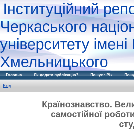
Інституційний реп
Черкаського націо
університету імені
Хмельницького
Головна
Як додати публікацію?
Пошук : Рік
Пошу
Вхід
Країнознавство. Вел
самостійної роботи 
сту