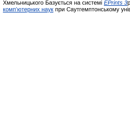
Хмельницького Базується на системі
EPrints 3
комп'ютерних наук
при Саутгемптонському уні