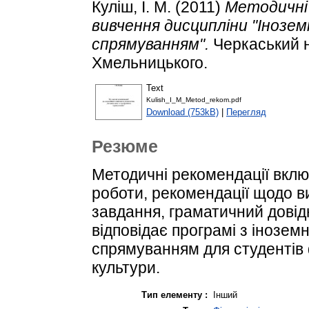
Куліш, І. М.
(2011)
Методичні 
вивчення дисципліни "Інозе
спрямуванням".
Черкаський н
Хмельницького.
Text
Kulish_I_M_Metod_rekom.pdf
Download (753kB)
|
Перегляд
Резюме
Методичні рекомендації вклю
роботи, рекомендації щодо в
завдання, граматичний довід
відповідає програмі з інозем
спрямуванням для студентів ф
культури.
Тип елементу :
Інший