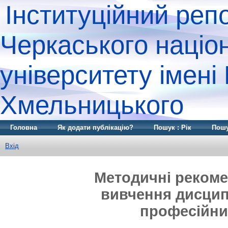
Інституційний реп
Черкаського націо
університету імені
Хмельницького
Головна
Як додати публікацію?
Пошук : Рік
Пошу
Вхід
Методичні рекоме
вивчення дисцип
професійни