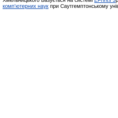
комп'ютерних наук
при Саутгемптонському уні