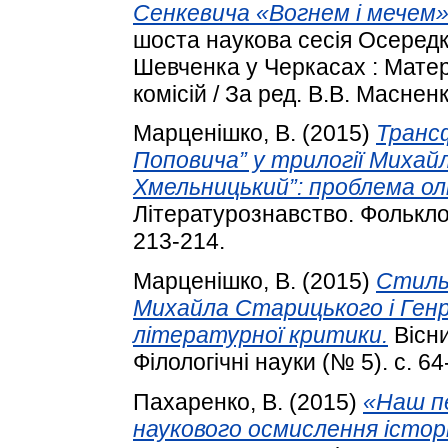
Сенкевича «Вогнем і мечем»: 
шоста наукова сесія Осередк
Шевченка у Черкасах : Матері
комісій / За ред. В.В. Масненк
Марценішко, В.
(2015)
Транс
Поповича” у трилогії Михай
Хмельницький”: проблема о
Літературознавство. Фольклор
213-214.
Марценішко, В.
(2015)
Стильо
Михайла Старицького і Ген
літературної критики.
Вісни
Філологічні науки (№ 5). с. 64
Пахаренко, В.
(2015)
«Наш п
наукового осмислення історі