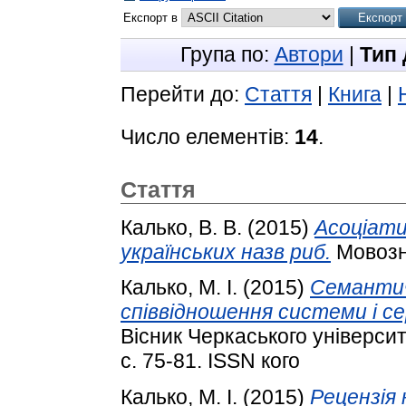
Експорт в
Група по:
Автори
|
Тип
Перейти до:
Стаття
|
Книга
|
Число елементів:
14
.
Стаття
Калько, В. В.
(2015)
Асоціати
українських назв риб.
Мовозна
Калько, М. І.
(2015)
Семантич
співвідношення системи і с
Вісник Черкаського університе
с. 75-81. ISSN кого
Калько, М. І.
(2015)
Рецензія