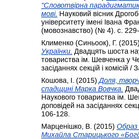
"Словотвірна парадигматика 
мові.
Науковий вісник Дрогоб
університету імені Івана Фран
(мовознавство) (№ 4). с. 229
Клименко (Синьоок), Г.
(2015
Українки.
Двадцять шоста нау
товариства ім. Шевченка у Ч
засіданнях секцій і комісій / 
Кошова, І.
(2015)
Доля, творч
спадщині Марка Вовчка.
Двад
Наукового товариства ім. Ше
доповідей на засіданнях секцій
106-128.
Марценішко, В.
(2015)
Образ 
Михайла Старицького «Богда