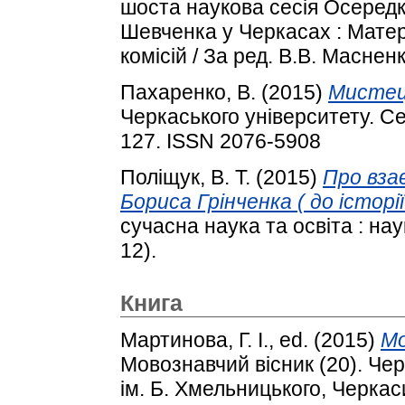
шоста наукова сесія Осередк
Шевченка у Черкасах : Матері
комісій / За ред. В.В. Масненк
Пахаренко, В.
(2015)
Мистец
Черкаського університету. Сер
127. ISSN 2076-5908
Поліщук, В. Т.
(2015)
Про вза
Бориса Грінченка ( до історі
сучасна наука та освіта : на
12).
Книга
Мартинова, Г. І.
, ed. (2015)
Мо
Мовознавчий вісник (20). Че
ім. Б. Хмельницького, Черкас