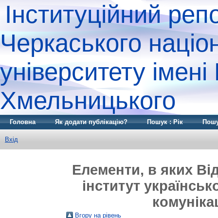
Інституційний реп
Черкаського націо
університету імені
Хмельницького
Головна
Як додати публікацію?
Пошук : Рік
Пошу
Вхід
Елементи, в яких Ві
інститут українсько
комунікац
Вгору на рівень