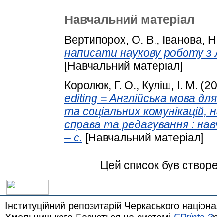
Навчальний матеріал
Вертипорох, О. В.
,
Іванова, Н
написати наукову роботу з 
[Навчальний матеріал]
Королюк, Г. О.
,
Куліш, І. М.
(20
editing = Англійська мова дл
та соціальних комунікацій, 
справа та редагування : навч
– с.
[Навчальний матеріал]
Цей список був створ
Інституційний репозитарій Черкаського націона
Хмельницького Базується на системі
EPrints 3