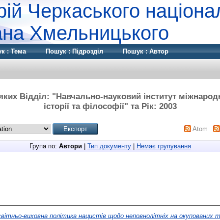
рій Черкаського націона
дана Хмельницького
к : Тема
Пошук : Підрозділ
Пошук : Автор
яких Відділ: "Навчально-науковий інститут міжнарод
історії та філософії" та Рік: 2003
Atom
Група по:
Автори
|
Тип документу
|
Немає групування
вітньо-виховна політика нацистів щодо неповнолітніх на окупованих т