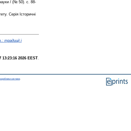
ауки / (№ 50). с. 88-
ету. Серія Історичні
: традиції і
7 13:23:16 2026 EEST
.
озробники системи
.