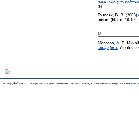
роки німецько-радянсь
94.
Гоцуляк, В. В.
(2003)
науки. (50). с. 16-19.
М
Морозов, А. Г.
,
Михай
специфіка.
Українськи
Інституційний репозитарій Черкаського національного університету імені Богдана Хмельницького Базується на системі
EP