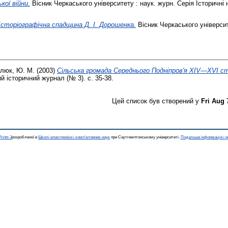
кої війни.
Вісник Черкаського університету : наук. журн. Серія Історичні н
Історіографічна спадщина Д. І. Дорошенка.
Вісник Черкаського університ
люк, Ю. М.
(2003)
Сільська громада Середнього Подніпров'я XIV—XVI ст.
й історичний журнал (№ 3). с. 35-38.
Цей список був створений у
Fri Aug 
rints 3
розробленої в
Школі електроніки і комп'ютерних наук
при Саутгемптонському університеті.
Подальша інформація і р