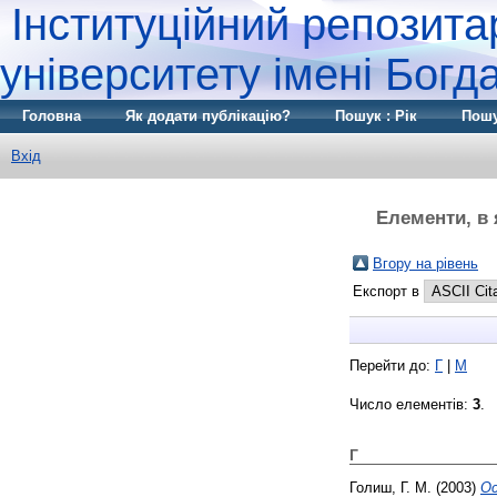
Інституційний репозита
університету імені Бог
Головна
Як додати публікацію?
Пошук : Рік
Пошу
Вхід
Елементи, в 
Вгору на рівень
Експорт в
Перейти до:
Г
|
М
Число елементів:
3
.
Г
Голиш, Г. М.
(2003)
Ос