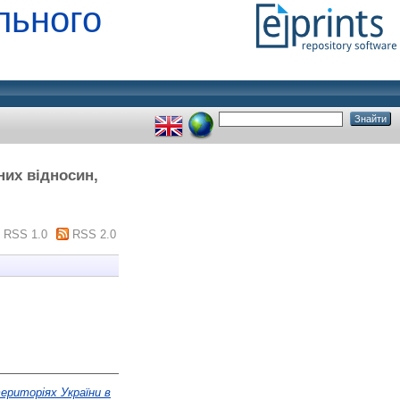
льного
них відносин,
RSS 1.0
RSS 2.0
ериторіях України в