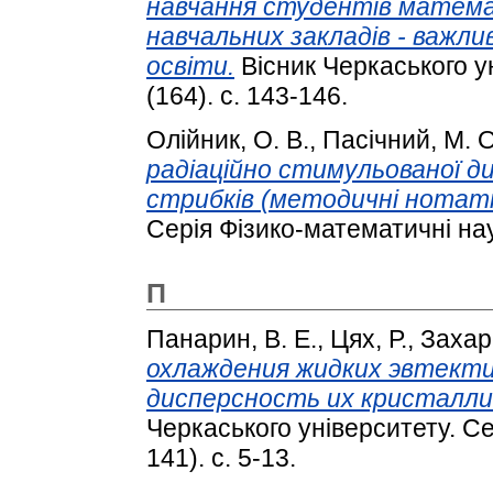
навчання студентів матем
навчальних закладів - важл
освіти.
Вісник Черкаського ун
(164). с. 143-146.
Олійник, О. В.
,
Пасічний, М. О
радіаційно стимульованої ди
стрибків (методичні нотатк
Серія Фізико-математичні нау
П
Панарин, В. Е.
,
Цях, Р.
,
Захар
охлаждения жидких эвтектич
дисперсность их кристалли
Черкаського університету. Се
141). с. 5-13.