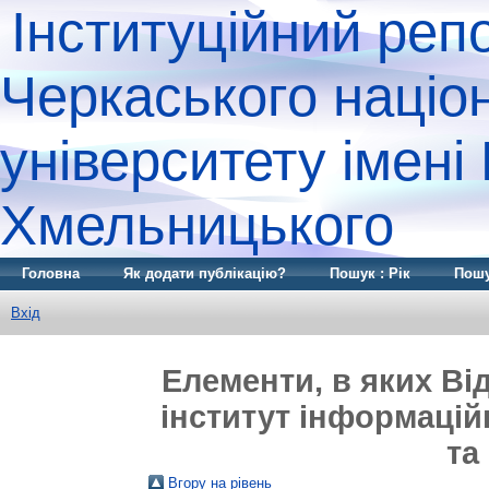
Інституційний реп
Черкаського націо
університету імені
Хмельницького
Головна
Як додати публікацію?
Пошук : Рік
Пошу
Вхід
Елементи, в яких Ві
інститут інформаційн
та
Вгору на рівень