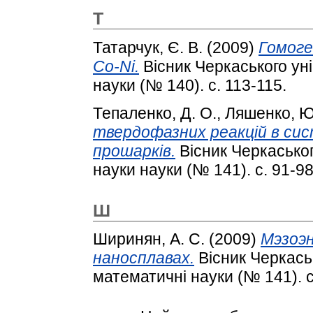
Т
Татарчук, Є. В.
(2009)
Гомоге
Co-Ni.
Вісник Черкаського уні
науки (№ 140). с. 113-115.
Тепаленко, Д. О.
,
Ляшенко, Ю
твердофазних реакцій в сис
прошарків.
Вісник Черкаського
науки науки (№ 141). с. 91-98
Ш
Ширинян, А. С.
(2009)
Мэзоэн
наносплавах.
Вісник Черкаськ
математичні науки (№ 141). с