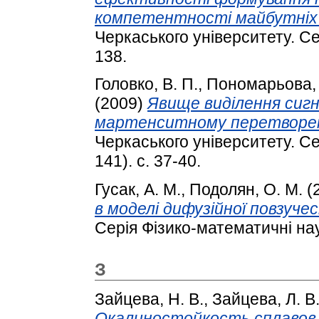
компетентності майбутніх 
Черкаського університету. Сер
138.
Головко, В. П.
,
Пономарьова, 
(2009)
Явище виділення сиг
мартенситному перетворенн
Черкаського університету. С
141). с. 37-40.
Гусак, А. М.
,
Подолян, О. М.
(
в моделі дифузійної повзучес
Серія Фізико-математичні нау
З
Зайцева, Н. В.
,
Зайцева, Л. В
Окалиностойкость сплавов 