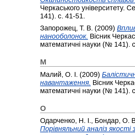
Черкаського університету. С
141). с. 41-51.
Запорожец, Т. В.
(2009)
Вплив
нанооболонок.
Вісник Черкась
математичні науки (№ 141). с
М
Малий, О. І.
(2009)
Балістичн
навантаження.
Вісник Черкас
математичні науки (№ 141). с
О
Одарченко, Н. І.
,
Бондар, О. В
Порівняльний аналіз якості 