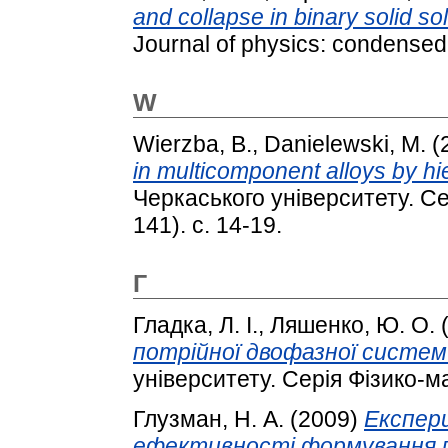
and collapse in binary solid sol
Journal of physics: condensed 
W
Wierzba, B.
,
Danielewski, M.
(
in multicomponent alloys by hie
Черкаського університету. Се
141). с. 14-19.
Г
Гладка, Л. І.
,
Ляшенко, Ю. О.
потрійної двофазної системи
університету. Серія Фізико-м
Глузман, Н. А.
(2009)
Експер
ефективності формування 