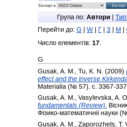
Експорт в
Група по:
Автори
|
Тип
Перейти до:
G
|
W
|
Г
|
З
|
М
|
Число елементів:
17
.
G
Gusak, A. M.
,
Tu, K. N.
(2009)
effect and the inverse Kirkenda
Materialia (№ 57). с. 3367-337
Gusak, A. M.
,
Vasylevska, A. O
fundamentals (Review).
Вісник
Фізико-математичніі науки (№ 
Gusak, A. M.
,
Zaporozhets, T. 