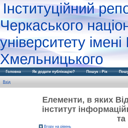
Інституційний реп
Черкаського націо
університету імені
Хмельницького
Головна
Як додати публікацію?
Пошук : Рік
Пошу
Вхід
Елементи, в яких Ві
інститут інформаційн
та
Вгору на рівень