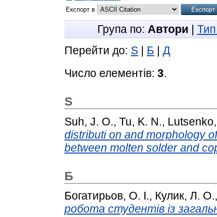
Експорт в
Група по:
Автори
|
Тип
Перейти до:
S
|
Б
|
Д
Число елементів:
3
.
S
Suh, J. O.
,
Tu, K. N.
,
Lutsenko,
distributi on and morphology o
between molten solder and co
Б
Богатирьов, О. І.
,
Кулик, Л. О.
робота студентів із загальн