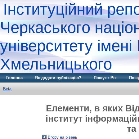
Інституційний реп
Черкаського націо
університету імені
Хмельницького
Головна
Як додати публікацію?
Пошук : Рік
Пошу
Вхід
Елементи, в яких Ві
інститут інформаційн
та
Вгору на рівень