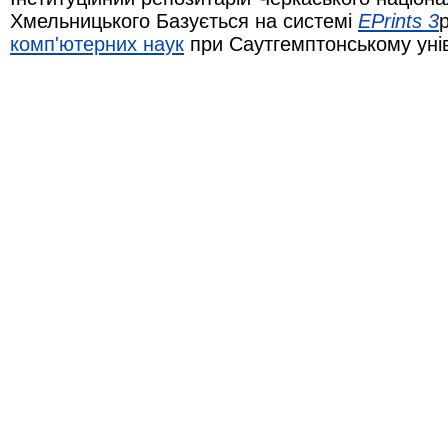
Хмельницького Базується на системі
EPrints 3
комп'ютерних наук
при Саутгемптонському уні