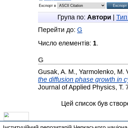
Експорт в
Група по:
Автори
|
Тип
Перейти до:
G
Число елементів:
1
.
G
Gusak, A. M.
,
Yarmolenko, M. 
the diffusion phase growth in c
Journal of Applied Physics, Т.
Цей список був ство
Інституційний репозитарій Черкаського націона