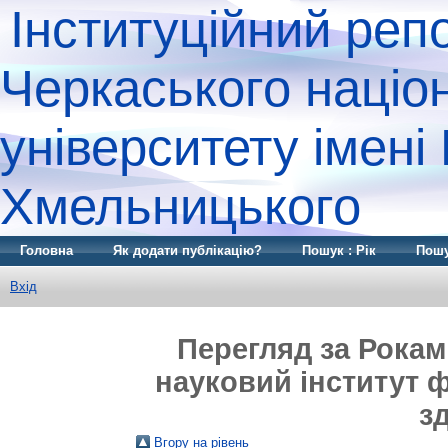
Інституційний реп
Черкаського націо
університету імені
Хмельницького
Головна
Як додати публікацію?
Пошук : Рік
Пошу
Вхід
Перегляд за Рокам
науковий інститут ф
з
Вгору на рівень