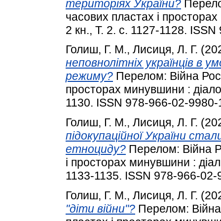
територіях України?
Перелом
часових пластах і просторах 
2 кн., Т. 2. с. 1127-1128. ISS
Голиш, Г. М.
,
Лисиця, Л. Г.
(20
неповнолітніх українців в у
режиму?
Перелом: Війна Росі
просторах минувшини : діалоги 
1130. ISSN 978-966-02-9980-
Голиш, Г. М.
,
Лисиця, Л. Г.
(20
підокупаційної України ста
етноциду?
Перелом: Війна Ро
і просторах минувшини : діалог
1133-1135. ISSN 978-966-02-
Голиш, Г. М.
,
Лисиця, Л. Г.
(20
"діти війни"?
Перелом: Війна 