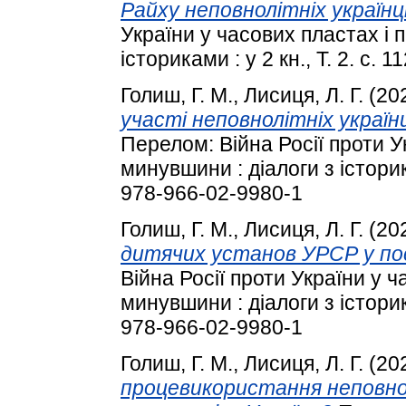
Райху неповнолітніх українці
України у часових пластах і 
істориками : у 2 кн., Т. 2. с.
Голиш, Г. М.
,
Лисиця, Л. Г.
(20
участі неповнолітніх украї
Перелом: Війна Росії проти У
минувшини : діалоги з історика
978-966-02-9980-1
Голиш, Г. М.
,
Лисиця, Л. Г.
(20
дитячих установ УРСР у по
Війна Росії проти України у 
минувшини : діалоги з історика
978-966-02-9980-1
Голиш, Г. М.
,
Лисиця, Л. Г.
(20
процевикористання неповно