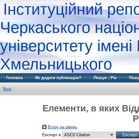
Інституційний реп
Черкаського націо
університету імені
Хмельницького
Головна
Як додати публікацію?
Пошук : Рік
Пошу
Вхід
Елементи, в яких Відд
Р
Вгору на рівень
Експорт в