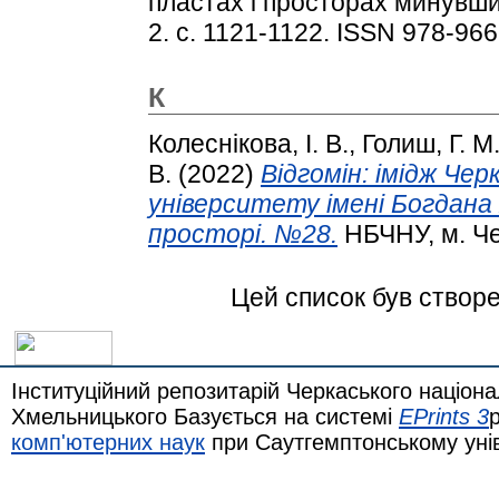
пластах і просторах минувшини
2. с. 1121-1122. ISSN 978-96
К
Колеснікова, І. В.
,
Голиш, Г. М
В.
(2022)
Відгомін: імідж Че
університету імені Богдана
просторі. №28.
НБЧНУ, м. Че
Цей список був створ
Інституційний репозитарій Черкаського націона
Хмельницького Базується на системі
EPrints 3
комп'ютерних наук
при Саутгемптонському уні