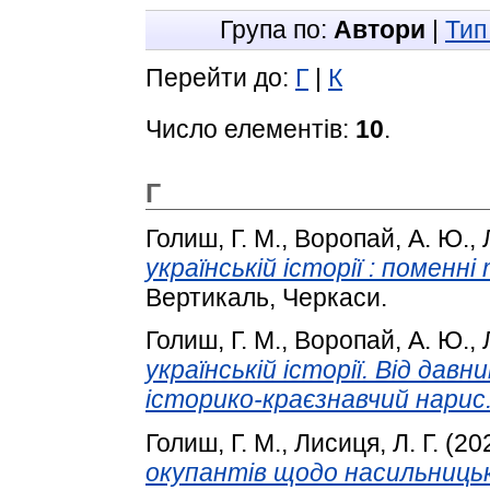
Група по:
Автори
|
Тип
Перейти до:
Г
|
К
Число елементів:
10
.
Г
Голиш, Г. М.
,
Воропай, А. Ю.
,
українській історії : поменні
Вертикаль, Черкаси.
Голиш, Г. М.
,
Воропай, А. Ю.
,
українській історії. Від давни
історико-краєзнавчий нарис
Голиш, Г. М.
,
Лисиця, Л. Г.
(20
окупантів щодо насильниць