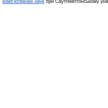
комп'ютерних наук
при Саутгемптонському уні