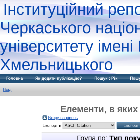
Інституційний реп
Черкаського націо
університету імені
Хмельницького
Головна
Як додати публікацію?
Пошук : Рік
Пошу
Вхід
Елементи, в яких 
Вгору на рівень
Експорт в
Група по:
Тип док