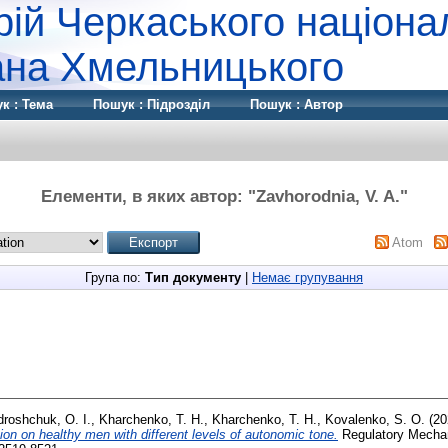
рій Черкаського націона
дана Хмельницького
к : Тема
Пошук : Підрозділ
Пошук : Автор
Елементи, в яких автор: "
Zavhorodnia, V. A.
"
Atom
Група по:
Тип документу
|
Немає групування
roshchuk, O. I.
,
Kharchenko, T. H.
,
Kharchenko, T. H.
,
Kovalenko, S. O.
(20
tion on healthy men with different levels of autonomic tone.
Regulatory Mecha