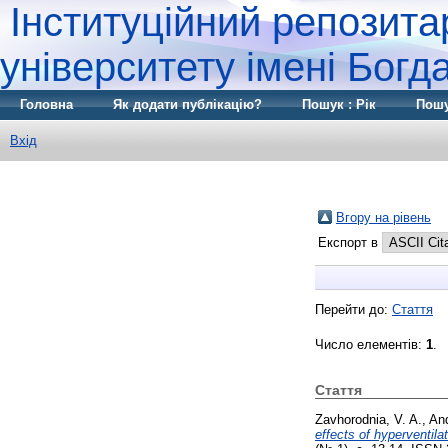
Інституційний репозита
університету імені Бог
Головна
Як додати публікацію?
Пошук : Рік
Пошу
Вхід
Вгору на рівень
Експорт в
Перейти до:
Стаття
Число елементів:
1
.
Стаття
Zavhorodnia, V. A.
,
And
effects of hyperventila