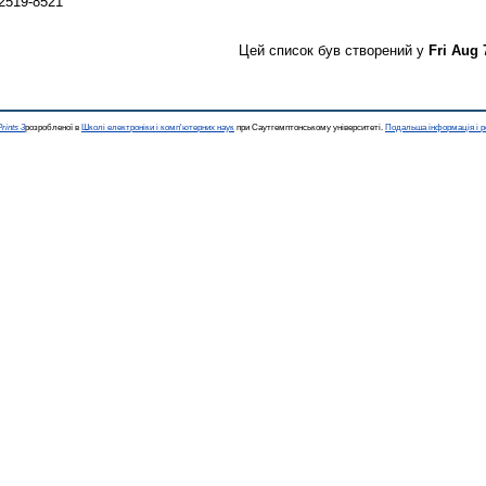
 2519-8521
Цей список був створений у
Fri Aug 
rints 3
розробленої в
Школі електроніки і комп'ютерних наук
при Саутгемптонському університеті.
Подальша інформація і р