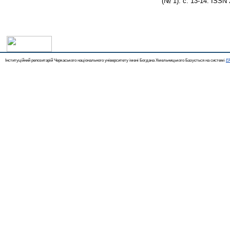
(№ 1). с. 13-14. ISSN
Інституційний репозитарій Черкаського національного університету імені Богдана Хмельницького Базується на системі
EP