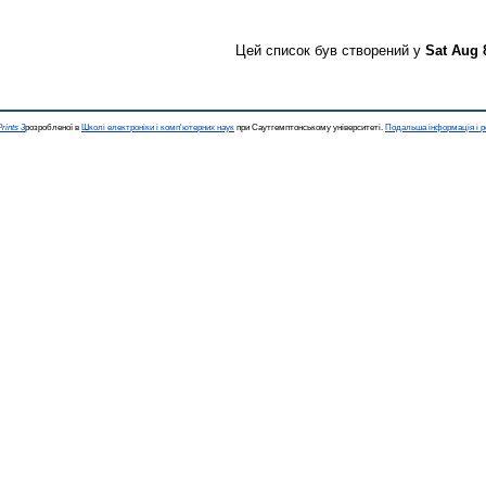
Цей список був створений у
Sat Aug 
rints 3
розробленої в
Школі електроніки і комп'ютерних наук
при Саутгемптонському університеті.
Подальша інформація і р