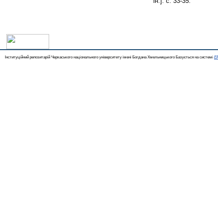
ін.]. с. 33-35.
Інституційний репозитарій Черкаського національного університету імені Богдана Хмельницького Базується на системі
EP