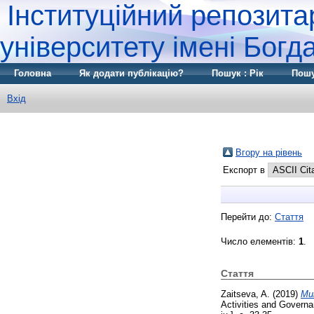
Інституційний репозита
університету імені Бог
Головна
Як додати публікацію?
Пошук : Рік
Пошу
Вхід
Вгору на рівень
Експорт в
Перейти до:
Стаття
Число елементів:
1
.
Стаття
Zaitseva, A.
(2019)
Mul
Activities and Governa