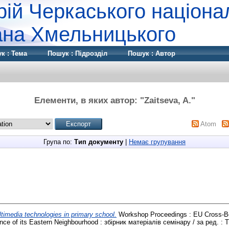
рій Черкаського націона
дана Хмельницького
к : Тема
Пошук : Підрозділ
Пошук : Автор
Елементи, в яких автор: "
Zaitseva, A.
"
Atom
Група по:
Тип документу
|
Немає групування
timedia technologies in primary school.
Workshop Proceedings : EU Cross-Bo
nce of its Eastern Neighbourhood : збірник матеріалів семінару / за ред. : 