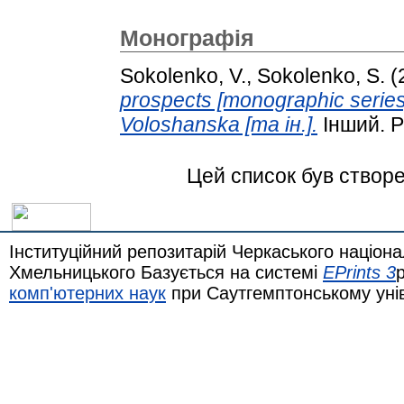
Монографія
Sokolenko, V.
,
Sokolenko, S.
(
prospects [monographic series],
Voloshanska [та ін.].
Інший. P
Цей список був створ
Інституційний репозитарій Черкаського націона
Хмельницького Базується на системі
EPrints 3
комп'ютерних наук
при Саутгемптонському уні