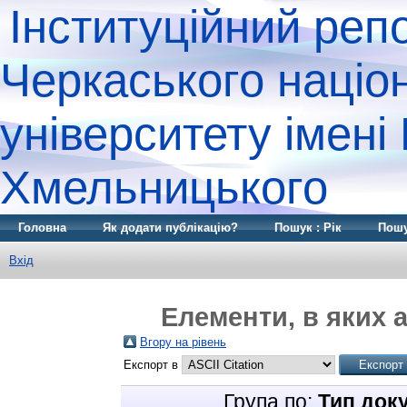
Інституційний реп
Черкаського націо
університету імені
Хмельницького
Головна
Як додати публікацію?
Пошук : Рік
Пошу
Вхід
Елементи, в яких а
Вгору на рівень
Експорт в
Група по:
Тип док