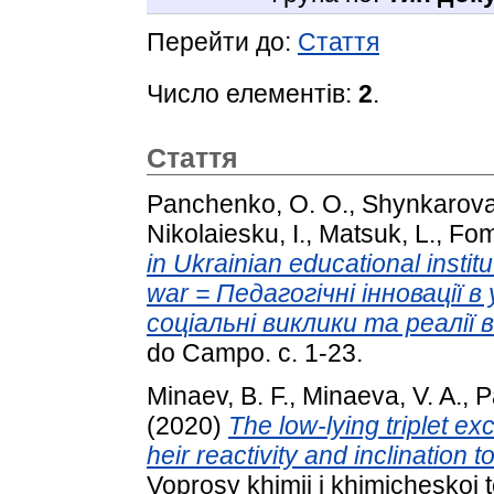
Перейти до:
Стаття
Число елементів:
2
.
Стаття
Panchenko, O. O.
,
Shynkarova
Nikolaiesku, I.
,
Matsuk, L.
,
Fom
in Ukrainian educational institu
war = Педагогічні інновації 
соціальні виклики та реалії в
do Campo. с. 1-23.
Minaev, B. F.
,
Minaeva, V. A.
,
P
(2020)
The low-lying triplet exc
heir reactivity and inclinatio
Voprosy khimii i khimicheskoi 